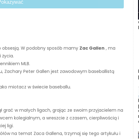
Pokazywać
 się obsesją. W podobny sposób mamy
Zac Gallen
, ma
 życia.
olennikiem MLB.
ku, Zachary Peter Gallen jest zawodowym baseballistą
jako miotacz w świecie baseballu.
 grać w małych ligach, grając ze swoim przyjacielem na
wcem kolegialnym, a wreszcie z czasem, cierpliwością i
j ligi.
ółów na temat Zaca Gallena, trzymaj się tego artykułu i