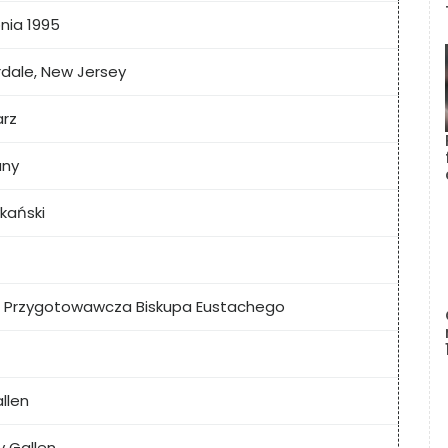
pnia 1995
dale, New Jersey
arz
any
kański
a Przygotowawcza Biskupa Eustachego
llen
 Gallen