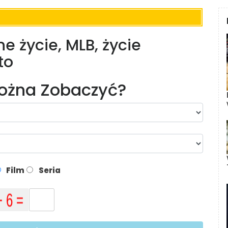
e życie, MLB, życie
to
Można Zobaczyć?
Film
Seria