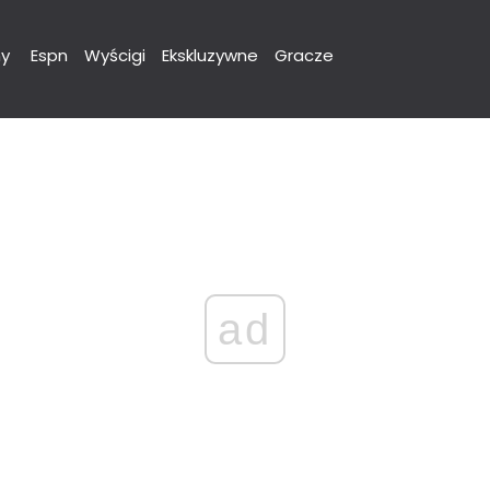
y
Espn
Wyścigi
Ekskluzywne
Gracze
ad