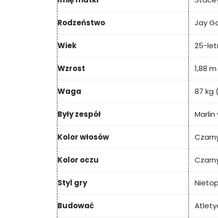
Rodzeństwo
Jay Ga
Wiek
25-let
Wzrost
1,88 m
Waga
87 kg 
Były zespół
Marlin
Kolor włosów
Czarn
Kolor oczu
Czarn
Styl gry
Nietop
Budować
Atlety