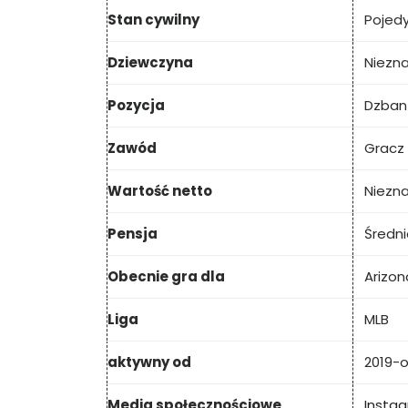
Stan cywilny
Pojed
Dziewczyna
Niezn
Pozycja
Dzban
Zawód
Gracz
Wartość netto
Niezn
Pensja
Średni
Obecnie gra dla
Arizo
Liga
MLB
aktywny od
2019-
Media społecznościowe
Insta