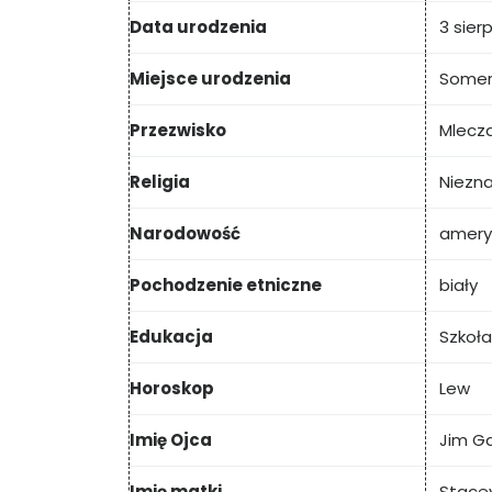
Data urodzenia
3 sier
Miejsce urodzenia
Somer
Przezwisko
Mlecz
Religia
Niezn
Narodowość
amery
Pochodzenie etniczne
biały
Edukacja
Szkoł
Horoskop
Lew
Imię Ojca
Jim Ga
Imię matki
Stacey