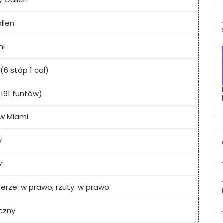
llen
ni
 (6 stóp 1 cal)
(191 funtów)
 w Miami
y
y
erze: w prawo, rzuty: w prawo
czny