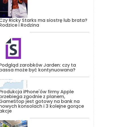
Czy Ricky Starks ma siostrę lub brata?
Rodzice i Rodzina
Podgląd zarobków Jarden: czy ta
passa może być kontynuowana?
Produkcja iPhone'ów firmy Apple
przebiega zgodnie z planem,
GameStop jest gotowy na bank na
nowych konsolach i 3 kolejne gorące
akcje