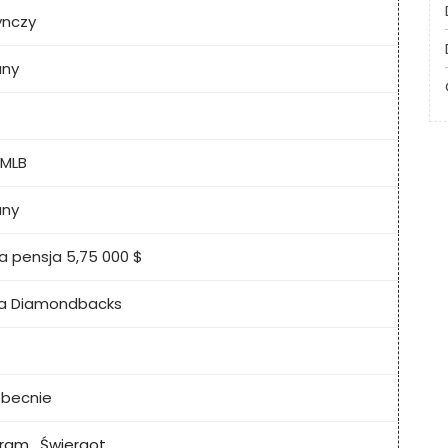
ynczy
any
 MLB
any
a pensja 5,75 000 $
na Diamondbacks
obecnie
gram
,
Świergot