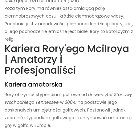
cali,
a jego rozmiar buta to
9 (USA)
.
Poza tym Rory ma również oszałamiającą parę
ciemnobrązowych oczu i krótkie ciemnobrązowe włosy.
Podobnie jest z narodowości północnoirlandzkiej i brytyjskiej,
a jego pochodzenie etniczne jest białe. Rory to katolicyzm z
religii.
Kariera Rory'ego Mcilroya
| Amatorzy i
Profesjonaliści
Kariera amatorska
Rory otrzymał stypendium golfowe od
Uniwersytet Stanowy
Wschodniego Tennessee
w
2004,
na podstawie jego
doskonałych umiejętności golfowych. Postanowił jednak
zabronić stypendium golfowego i kontynuować amatorską
grę w golfa w Europie.