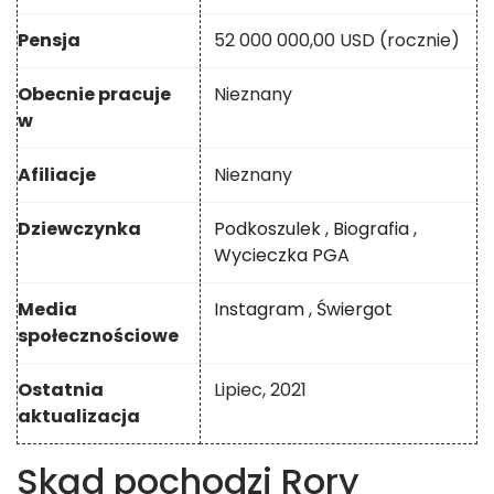
Pensja
52 000 000,00 USD (rocznie)
Obecnie pracuje
Nieznany
w
Afiliacje
Nieznany
Dziewczynka
Podkoszulek
,
Biografia
,
Wycieczka PGA
Media
Instagram
,
Świergot
społecznościowe
Ostatnia
Lipiec, 2021
aktualizacja
Skąd pochodzi Rory