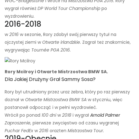
WGC-Bridgestone
i wrócił na
Mistrzostwa PGA 2015.
Rory
wygrał również
DP World Tour Championship
po
wyzdrowieniu.
2016-2018
w
2016
w sezonie, Rory zdobył swój pierwszy tytuł na
ojczystej ziemi w
Otwarte irlandzkie.
Zagrał też znakomicie,
wygrywając
Tournée PGA 2016.
Rory Mcilroy i Otwarte Mistrzostwa BMW SA.
Dla Jakiej Drużyny Grał Sammy Sosa?
Rory był utrudniony przez uraz żebra, który po raz pierwszy
doznał w
Otwarte Mistrzostwa BMW SA
w styczniu, więc
postanowił odpocząć i w pełni wyzdrowieć.
Wrócił po ponad
100 dni
w
2018
i wygrał
Arnold Palmer
Zaproszenie,
pierwsze zwycięstwo od czasu wygranej
Puchar FedEx
w
2016
oraz
ten
Mistrzostwa Tour.
2019-Obecnie