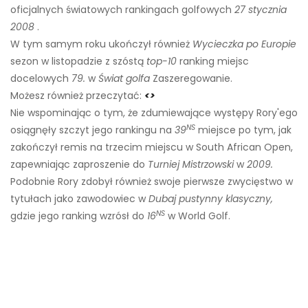
oficjalnych światowych rankingach golfowych
27 stycznia
2008
.
W tym samym roku ukończył również
Wycieczka po Europie
sezon w listopadzie z szóstą
top-10
ranking miejsc
docelowych
79.
w
Świat golfa
Zaszeregowanie.
Możesz również przeczytać:
<>
Nie wspominając o tym, że zdumiewające występy Rory'ego
NS
osiągnęły szczyt jego rankingu na
39
miejsce po tym, jak
zakończył remis na trzecim miejscu w South African Open,
zapewniając zaproszenie do
Turniej Mistrzowski
w
2009.
Podobnie Rory zdobył również swoje pierwsze zwycięstwo w
tytułach jako zawodowiec w
Dubaj pustynny klasyczny,
NS
gdzie jego ranking wzrósł do
16
w World Golf.