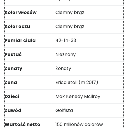
Kolor włosów
Ciemny brąz
Kolor oczu
Ciemny brąz
Pomiar ciała
42-14-33
Postać
Nieznany
Żonaty
Żonaty
Żona
Erica Stoll (m 2017)
Dzieci
Mak Kenedy Mcilroy
Zawód
Golfista
Wartość netto
150 milionów dolarów