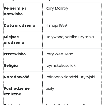
Pełne imię i
Rory Mcilroy
nazwisko
Data urodzenia
4 maja 1989
Miejsce
Holywood, Wielka Brytania
urodzenia
Przezwisko
Rory,
Wee-Mac
Religia
rzymskokatolicki
Narodowość
Północnoirlandzki, Brytyjski
Pochodzenie
biały
etniczne