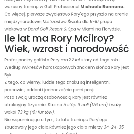
wczesny trening w Golf Professional
Michaela Bannona.
Co więcej, pierwsze zwycięstwo Rory'ego przyszło na arenie
międzynarodowej
Mistrzostwa Świata
dla
9-10
grupa
wiekowa w
Doral Golf Resort & Spa
w Miami na Florydzie.
Ile lat ma Rory Mcilroy?
Wiek, wzrost i narodowość
Profesjonalny golfista Rory ma 32
lat
stary od tego roku.
Według wykresów horoskopowych znakiem słońca Rory jest
Byk.
Z tego, co wiemy, ludzie tego znaku są inteligentni,
pracowici, oddani i jednocześnie pełni pasji.
Poza swoją uroczą osobowością Rory jest również
atrakcyjny fizycznie. Stoi na
5 stóp 9 cali (176 cm)
i waży
wokół
73 kg (161 funtów).
Nie wspominając o tym, że lata treningu Rory'ego
zbudowały jego ciało.
Również jego ciało mierzy
34-24-35