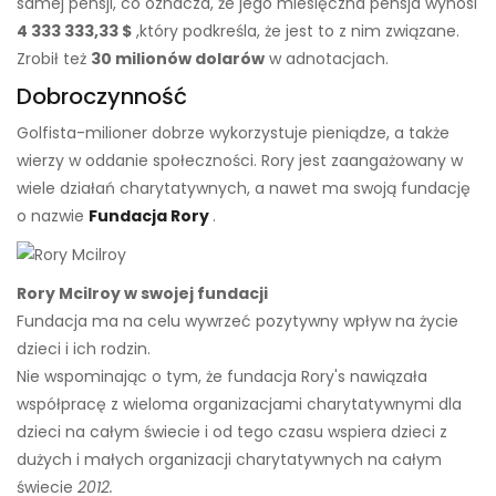
samej pensji, co oznacza, że ​​jego miesięczna pensja wynosi
4 333 333,33 $
,
który
podkreśla, że ​​jest to z nim związane.
Zrobił też
30 milionów dolarów
w adnotacjach.
Dobroczynność
Golfista-milioner dobrze wykorzystuje pieniądze, a także
wierzy w oddanie społeczności. Rory jest zaangażowany w
wiele działań charytatywnych, a nawet ma swoją fundację
o nazwie
Fundacja Rory
.
Rory Mcilroy w swojej fundacji
Fundacja ma na celu wywrzeć pozytywny wpływ na życie
dzieci i ich rodzin.
Nie wspominając o tym, że fundacja Rory's nawiązała
współpracę z wieloma organizacjami charytatywnymi dla
dzieci na całym świecie i od tego czasu wspiera dzieci z
dużych i małych organizacji charytatywnych na całym
świecie
2012.