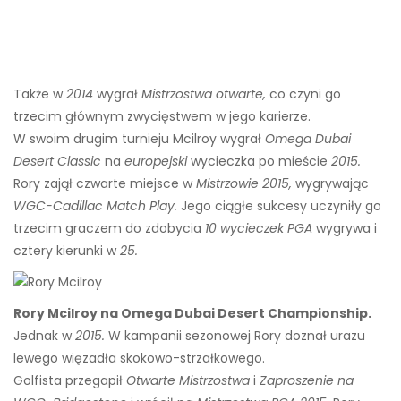
Także w
2014
wygrał
Mistrzostwa otwarte,
co czyni go
trzecim głównym zwycięstwem w jego karierze.
W swoim drugim turnieju Mcilroy wygrał
Omega Dubai
Desert Classic
na
europejski
wycieczka po mieście
2015.
Rory zajął czwarte miejsce w
Mistrzowie 2015,
wygrywając
WGC-Cadillac Match Play.
Jego ciągłe sukcesy uczyniły go
trzecim graczem do zdobycia
10 wycieczek PGA
wygrywa i
cztery kierunki w
25.
Rory Mcilroy na Omega Dubai Desert Championship.
Jednak w
2015.
W kampanii sezonowej Rory doznał urazu
lewego więzadła skokowo-strzałkowego.
Golfista przegapił
Otwarte Mistrzostwa
i
Zaproszenie na