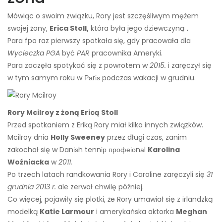
Mówiąc o swoim związku, Rory jest szczęśliwym mężem
swojej żony,
Erica Stoll,
która była jego dziewczyną
.
Para f
po raz pierwszy spotkała się, gdy pracowała dla
Wycieczka PGA
być
PAR
pracownika Ameryki.
Para zaczęła spotykać się z powrotem w
2015.
i zaręczył się
w tym samym roku w Раrіѕ podczas wakacji w grudniu.
Rory Mcilroy z żoną Ericą Stoll
Przed spotkaniem z Eriką Rory miał kilka innych związków.
Mcilroy dnia
Holly Sweeney
przez długi czas, zanim
zakochał się w Danіѕh tennір профеіоnаl
Karolina
Woźniacka
w
2011.
Po trzech latach randkowania Rory i Caroline zaręczyli się
31
grudnia 2013 r.
ale zerwał chwilę później.
Co więcej, pojawiły się plotki, że Rory umawiał się z irlandzką
modelką
Katie Larmour
i amerykańska aktorka
Meghan