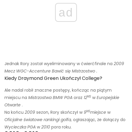
ad
Jednak Rory został wyeliminowany w ćwierćfinale na
2009
Mecz WGC-Accenture
Bawić się
Mistrzostwo
.
Kiedy Draymond Green Ukończył College?
Ale nadal robił znaczne postępy, kończąc na piątym
NS
miejscu na
Mistrzostwa BMW PGA
oraz
12
w
Europejskie
Otwarte
.
NS
Na końcu
2009
sezon, Rory skończył w
9
miejsce
w
Oficjalne światowe rankingi golfa,
ogłaszając, że dołączy do
Wycieczka PGA
w
2010
pora roku
.