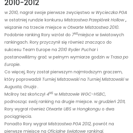
2010-2012
w
2010,
nagrał swoje pierwsze zwycięstwo w
Wycieczka PGA
w ostatniej rundzie konkursu
Mistrzostwa Przepiórek Hollow
,
wiązanie na trzecie miejsce w
Otwarte Mistrzostwa 2010.
NS
Podobnie ranking Rory wzrósł do
7
miejsce
w światowych
rankingach. Rory przyczynił się również znacząco do
sukcesu Team Europe na
2010 Ryder
Puchar
i
postanowiliśmy grać w pełnym wymiarze godzin w
Trasa po
Europie.
Co więcej, Rory został pierwszym najmłodszym graczem,
który poprowadził
Turniej Mistrzowski
na
Turniej Mistrzowski
w
Augusta, Gruzja
.
NS
Mcilroy też skończył
4
w
Mistrzowie WGC-HSBC,
podnosząc swój ranking na drugie miejsce. w
grudzień 2011,
Rory wygrał również
Otwarte UBS w Hongkongu
o dwa
pociągnięcia.
Ponadto Rory wygrał
Mistrzostwa PGA 2012,
powrót na
pierwsze miejsce na
Oficjalne światowe rankingi.