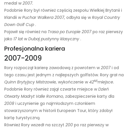
medal w
2007.
Podobnie Rory był również częścią zespołu Wielkiej Brytanii i
Irlandii w
Puchar Walkera 2007,
odbyła się w
Royal Country
Down Golf Cup
.
Pojawił się również na
Trasa po Europie 2007
po raz pierwszy
jako
17 lat
w
Dubaj pustynny klasyczny
.
Profesjonalna kariera
2007-2009
Rory rozpoczął karierę zawodową z powrotem w
2007
i od
tego czasu jest jednym z najlepszych golfistów. Rory grał na
NS
Quinn Brytyjscy Mistrzowie,
wykończenie w
42
miejsce.
Podobnie Rory również zajął czwarte miejsce w
Dzień
Otwarty Madryt Valle Romano,
zabezpieczenie karty dla
2008
i uczynienie go najmłodszym członkiem
stowarzyszonym w historii European Tour, który zdobył
kartę turystyczną.
Również Rory wszedł na szczyt
200
po raz pierwszy w