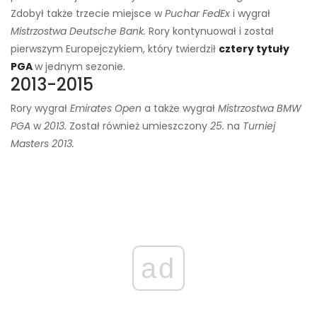
Zdobył także trzecie miejsce w
Puchar FedEx
i wygrał
Mistrzostwa Deutsche Bank.
Rory kontynuował i został
pierwszym Europejczykiem, który twierdził
cztery tytuły
PGA
w jednym sezonie.
2013-2015
Rory wygrał
Emirates Open
a także wygrał
Mistrzostwa BMW
PGA
w
2013.
Został również umieszczony
25.
na
Turniej
Masters 2013.
ad