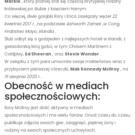
Markle
, który później stał się częścią brytyjskiej rodziny
królewskiej po ślubie z księciem Harrym.
Co więcej, dwie gołąbki Rory i Erica zawiązały węzeł
22
kwietnia 2017 r.
,
na podstawie
Ashworth
Zamek
,
w
Cong,
Hrabstwo Mayo, Irlandia
.
Ślub odbył się o godz
jeden z najlepszych hoteli w Irlandii, z
gwiazdorską listą gości, w tym Chrisem Martinem z
Coldplay,
Ed Sheeran
, oraz
Stevie Wonder
.
W związku z tym para umocniła swoje małżeństwo wraz z
przybyciem pierwszej córeczki,
Mak Kennedy Mcilroy
, na
31 sierpnia 2020 r.
.
Obecność w mediach
społecznościowych:
Rory Mcilroy jest dość aktywny w mediach
społecznościowych i ma wielu fanów. On
od czasu do czasu
publikuje zdjęcia swoich gier, osiągnięć, pięknej żony i
rodziny na swoich społecznych uchwytach.