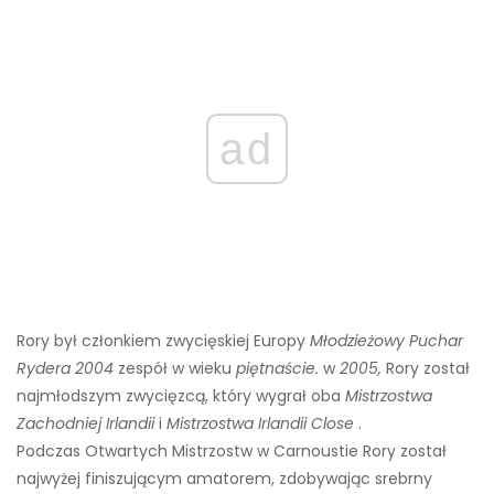
ad
Rory był członkiem zwycięskiej Europy
Młodzieżowy Puchar
Rydera 2004
zespół w wieku
piętnaście.
w
2005,
Rory został
najmłodszym zwycięzcą, który wygrał oba
Mistrzostwa
Zachodniej Irlandii
i
Mistrzostwa Irlandii Close
.
Podczas Otwartych Mistrzostw w Carnoustie Rory został
najwyżej finiszującym amatorem, zdobywając srebrny