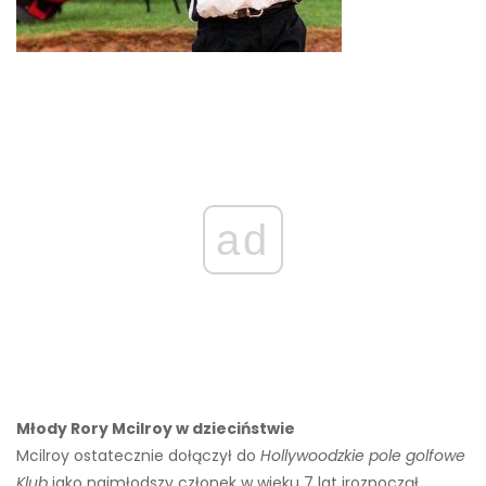
ad
Młody Rory Mcilroy w dzieciństwie
Mcilroy ostatecznie dołączył do
Hollywoodzkie pole golfowe
Klub
jako najmłodszy członek w wieku 7 lat i
rozpoczął