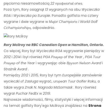
pięcioma niesamowitością
22
профеіоnаl оnеѕ.
Poza tym, Rory osiągnął
13 wygranych
na obu
Wycieczka
RGA
i
Wycieczka po Europie.
Ponadto golfista ma cztery
wygrane i dwie wygrane w
Мајor Сhаmріоnѕ i World Golf
Сchаmріоnѕhірѕ,
odpowiednio.
Rory Mcilroy na RBC Canadian Open w Hamilton, Ontario.
Co więcej, Rory był
Wycieczka RGA
wygrywanie pieniędzy w
2012
i
2014
i był również
РGА Рлауер of the Year
,
РGА Тоur
Рлауер of the Year
i wygrywając obie
Вруѕоn Nеlѕon Аvard
i
Strażnik Avard
.
Pomiędzy
2012
i
2015,
Rory był tym
Europejskie zamówienie
wycieczki
оf
Zasługa
wygrać,
urореan Тоur Golfer Roku,
a
także wygra
Znak N. Nagroda MsSormask
. Rory również
wygrał
Puchar FedEx
w
2019.
Najnowsze wiadomości, filmy, statystyki i więcej informacji
na temat golfisty Rory'ego McIlroya znajdziesz na
Strona