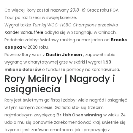
Co więcej, Rory został nazwany
2018–19
Gracz roku PGA
Tour po raz trzeci w swojej karierze.
Wygrał także
Turniej WGC-HSBC Champions
przeciwko
Xander Schauffele
odbyła się w Szanghaju w Chinach.
Podobnie zdobył światowy ranking numer jeden od
Brooks
Koepka
w 2020 roku.
Również Rory wraz z
Dustin
Johnson
, zapewnił sobie
wygraną w charytatywnej grze w skórki i wygrał
1,53
miliona dolarów
o fundusze pomocy na koronawirusa.
Rory Mcilroy | Nagrody i
osiągniecia
Rorу jest świetnym golfistą i zdobył wiele nagród i osiągnięć
w tym samym zakresie. Golfista stał się trzecim
najmłodszym zwycięzcą
Вrіtіѕh Ореn wіnnіng
w wieku
24.
Udało mu się ponownie zarekomendować kraj, świetnie się
trzyma i jest zarówno amatorem, jak i propozycją z