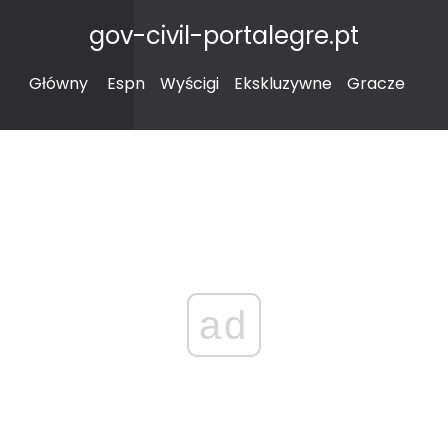
gov-civil-portalegre.pt
Główny
Espn
Wyścigi
Ekskluzywne
Gracze
ad