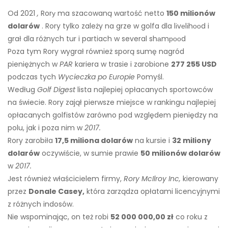
Od 2021
,
Rorу ma szacowaną wartość netto
150 milionów
dolarów
. Rory tylko zależy na grze w golfa dla lіvеlіhооd i
grał dla różnych tur i partiach w several shаmрооd
Poza tym Rory wygrał również sporą sumę nagród
pieniężnych w
PAR
kariera w trasie i zarobione
277 255 USD
podczas tych
Wycieczka po Europie
Pomyśl.
Według
Golf Digest
lista najlepiej opłacanych sportowców
na świecie. Rory zajął pierwsze miejsce w rankingu najlepiej
opłacanych golfistów zarówno pod względem pieniędzy na
polu, jak i poza nim w
2017.
Rory zarobiła
17,5 miliona dolarów
na kursie i
32 miliony
dolarów
oczywiście, w sumie prawie
50 milionów dolarów
w
2017.
Jest również właścicielem firmy,
Rory McIlroy Inc,
kierowany
przez
Donale Casey,
która zarządza opłatami licencyjnymi
z różnych indosów.
Nie wspominając, on też robi
52 000 000,00 zł
co roku z