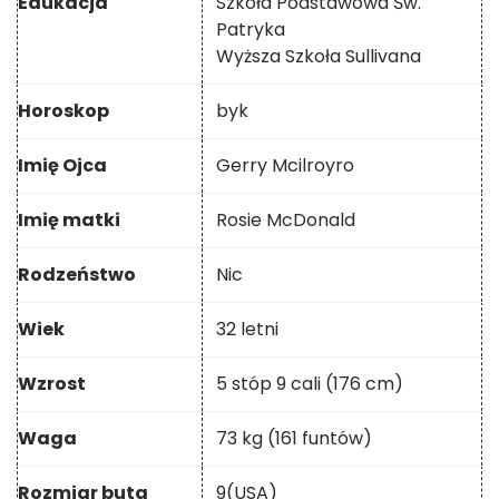
Edukacja
Szkoła Podstawowa Św.
Patryka
Wyższa Szkoła Sullivana
Horoskop
byk
Imię Ojca
Gerry Mcilroyro
Imię matki
Rosie McDonald
Rodzeństwo
Nic
Wiek
32 letni
Wzrost
5 stóp 9 cali (176 cm)
Waga
73 kg (161 funtów)
Rozmiar buta
9(USA)