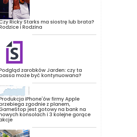
Czy Ricky Starks ma siostrę lub brata?
Rodzice i Rodzina
Podgląd zarobków Jarden: czy ta
passa może być kontynuowana?
Produkcja iPhone'ów firmy Apple
przebiega zgodnie z planem,
GameStop jest gotowy na bank na
nowych konsolach i 3 kolejne gorące
akcje