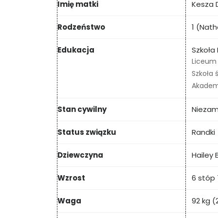
Imię matki
Kesza 
Rodzeństwo
1 (Nath
Edukacja
Szkoła
Liceum 
Szkoła 
Akadem
Stan cywilny
Nieza
Status związku
Randki
Dziewczyna
Hailey
Wzrost
6 stóp 
Waga
92 kg (