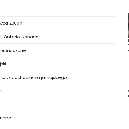
wca 2000 r.
o, Ontario, Kanada
Zjednoczone
ski
jczyk pochodzenia jamajskiego
a
Barrett