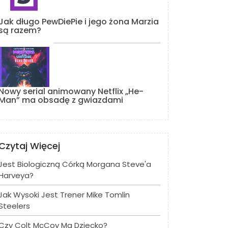
Jak długo PewDiePie i jego żona Marzia
są razem?
Nowy serial animowany Netflix „He-
Man” ma obsadę z gwiazdami
Czytaj Więcej
Jest Biologiczną Córką Morgana Steve'a
Harveya?
Jak Wysoki Jest Trener Mike Tomlin
Steelers
Czy Colt McCoy Ma Dziecko?