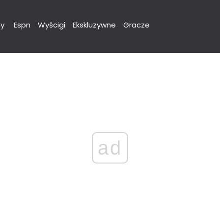
y
Espn
Wyścigi
Ekskluzywne
Gracze
ad