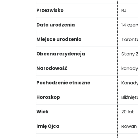
Przezwisko
RJ
Data urodzenia
14 czer
Miejsce urodzenia
Toront
Obecna rezydencja
Stany 
Narodowość
kanadyj
Pochodzenie etniczne
Kanady
Horoskop
Bliźnięt
Wiek
20 lat
Imię Ojca
Rowan 