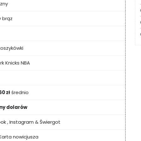
czny
 brąz
koszykówki
rk Knicks NBA
60 zł
średnio
ony dolarów
ook
,
Instagram
&
Świergot
Karta nowicjusza