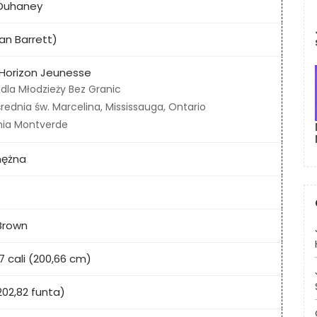
Duhaney
an Barrett)
 Horizon Jeunesse
dla Młodzieży Bez Granic
średnia św. Marcelina, Mississauga, Ontario
ia Montverde
mężna
 Brown
7 cali (200,66 cm)
202,82 funta)