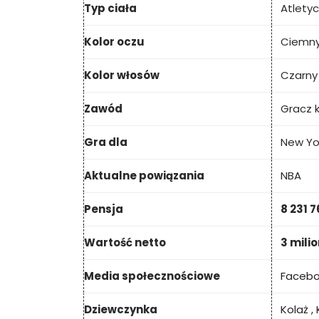
Typ ciała
Atlety
Kolor oczu
Ciemny
Kolor włosów
Czarny
Zawód
Gracz 
Gra dla
New Yo
Aktualne powiązania
NBA
Pensja
8 231 7
Wartość netto
3 mili
Media społecznościowe
Faceb
Dziewczynka
Kolaż
,