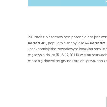
20-latek z niesamowitym potencjałem jest wart
Barrett Jr.
, popularnie znany jako
RJ Barretta
Jest kanadyjskim zawodowym koszykarzem, któr
mężczyzn do lat 15, 16, 17, 18 i 19 w Mistrzostwach
może się doczekać gry na Letnich Igrzyskach Ol