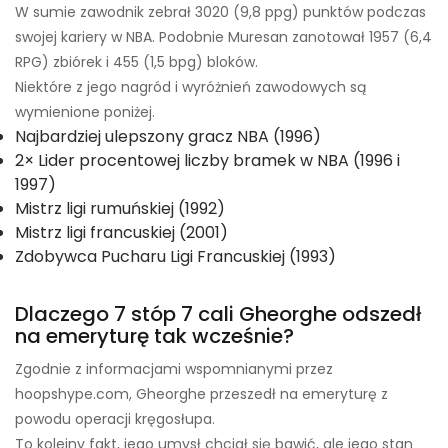
W sumie zawodnik zebrał 3020 (9,8 ppg) punktów podczas
swojej kariery w NBA. Podobnie Muresan zanotował 1957 (6,4
RPG) zbiórek i 455 (1,5 bpg) bloków.
Niektóre z jego nagród i wyróżnień zawodowych są
wymienione poniżej.
Najbardziej ulepszony gracz NBA (1996)
2× Lider procentowej liczby bramek w NBA (1996 i
1997)
Mistrz ligi rumuńskiej (1992)
Mistrz ligi francuskiej (2001)
Zdobywca Pucharu Ligi Francuskiej (1993)
Dlaczego 7 stóp 7 cali Gheorghe odszedł
na emeryturę tak wcześnie?
Zgodnie z informacjami wspomnianymi przez
hoopshype.com, Gheorghe przeszedł na emeryturę z
powodu operacji kręgosłupa.
To kolejny fakt, jego umysł chciał się bawić, ale jego stan