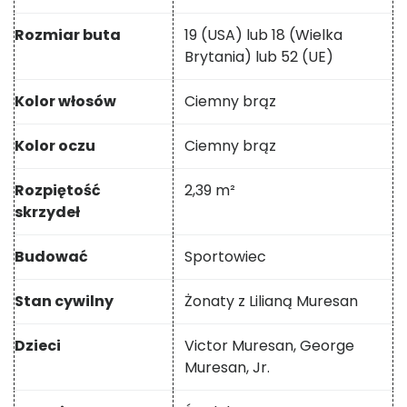
Rozmiar buta
19 (USA) lub 18 (Wielka
Brytania) lub 52 (UE)
Kolor włosów
Ciemny brąz
Kolor oczu
Ciemny brąz
Rozpiętość
2,39 m²
skrzydeł
Budować
Sportowiec
Stan cywilny
Żonaty z Lilianą Muresan
Dzieci
Victor Muresan, George
Muresan, Jr.