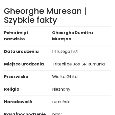
Gheorghe Muresan |
Szybkie fakty
Pełne imię i
Gheorghe Dumitru
nazwisko
Mureșan
Data urodzenia
14 lutego 1971
Miejsce urodzenia
Tritenii de Jos, SR Rumunia
Przezwisko
Wielka Ghita
Religia
Nieznany
Narodowość
rumuński
Rasa/pochodzenie
biały