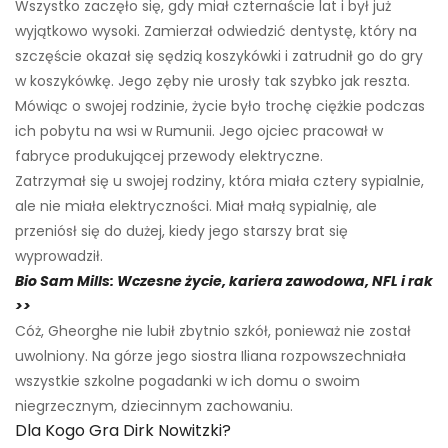
Wszystko zaczęło się, gdy miał czternaście lat i był już
wyjątkowo wysoki. Zamierzał odwiedzić dentystę, który na
szczęście okazał się sędzią koszykówki i zatrudnił go do gry
w koszykówkę. Jego zęby nie urosły tak szybko jak reszta.
Mówiąc o swojej rodzinie, życie było trochę ciężkie podczas
ich pobytu na wsi w Rumunii. Jego ojciec pracował w
fabryce produkującej przewody elektryczne.
Zatrzymał się u swojej rodziny, która miała cztery sypialnie,
ale nie miała elektryczności. Miał małą sypialnię, ale
przeniósł się do dużej, kiedy jego starszy brat się
wyprowadził.
Bio Sam Mills: Wczesne życie, kariera zawodowa, NFL i rak
>>
Cóż, Gheorghe nie lubił zbytnio szkół, ponieważ nie został
uwolniony. Na górze jego siostra Iliana rozpowszechniała
wszystkie szkolne pogadanki w ich domu o swoim
niegrzecznym, dziecinnym zachowaniu.
Dla Kogo Gra Dirk Nowitzki?