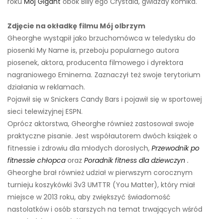
roku
Mój Gigant
obok Billy'ego Crystala, gwiazdy komika.
Zdjęcie na okładkę filmu Mój olbrzym
Gheorghe wystąpił jako brzuchomówca w teledysku do
piosenki My Name is, przeboju popularnego autora
piosenek, aktora, producenta filmowego i dyrektora
nagraniowego Eminema. Zaznaczył też swoje terytorium
działania w reklamach.
Pojawił się w Snickers Candy Bars i pojawił się w sportowej
sieci telewizyjnej ESPN.
Oprócz aktorstwa, Gheorghe również zastosował swoje
praktyczne pisanie. Jest współautorem dwóch książek o
fitnessie i zdrowiu dla młodych dorosłych,
Przewodnik po
fitnessie chłopca
oraz
Poradnik fitness dla dziewczyn
.
Gheorghe brał również udział w pierwszym corocznym
turnieju koszykówki 3v3 UMTTR (You Matter), który miał
miejsce w 2013 roku, aby zwiększyć świadomość
nastolatków i osób starszych na temat trwających wśród