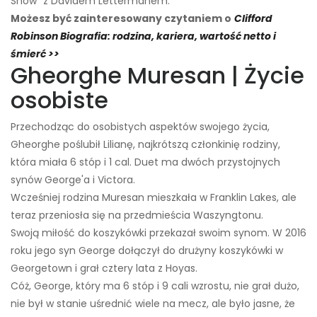
Show” z Davidem Lettermanem.
Możesz być zainteresowany czytaniem o
Clifford
Robinson Biografia: rodzina, kariera, wartość netto i
śmierć >>
Gheorghe Muresan | Życie
osobiste
Przechodząc do osobistych aspektów swojego życia,
Gheorghe poślubił Lilianę, najkrótszą członkinię rodziny,
która miała 6 stóp i 1 cal. Duet ma dwóch przystojnych
synów George'a i Victora.
Wcześniej rodzina Muresan mieszkała w Franklin Lakes, ale
teraz przeniosła się na przedmieścia Waszyngtonu.
Swoją miłość do koszykówki przekazał swoim synom. W 2016
roku jego syn George dołączył do drużyny koszykówki w
Georgetown i grał cztery lata z Hoyas.
Cóż, George, który ma 6 stóp i 9 cali wzrostu, nie grał dużo,
nie był w stanie uśrednić wiele na mecz, ale było jasne, że