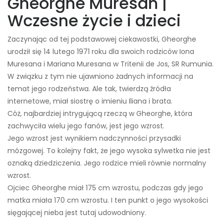
Gheorghe Muresan |
Wczesne życie i dzieci
Zaczynając od tej podstawowej ciekawostki, Gheorghe
urodził się 14 lutego 1971 roku dla swoich rodziców Iona
Muresana i Mariana Muresana w Tritenii de Jos, SR Rumunia.
W związku z tym nie ujawniono żadnych informacji na
temat jego rodzeństwa. Ale tak, twierdzą źródła
internetowe, miał siostrę o imieniu Iliana i brata.
Cóż, najbardziej intrygującą rzeczą w Gheorghe, która
zachwyciła wielu jego fanów, jest jego wzrost.
Jego wzrost jest wynikiem nadczynności przysadki
mózgowej. To kolejny fakt, że jego wysoka sylwetka nie jest
oznaką dziedziczenia. Jego rodzice mieli równie normalny
wzrost.
Ojciec Gheorghe miał 175 cm wzrostu, podczas gdy jego
matka miała 170 cm wzrostu. I ten punkt o jego wysokości
sięgającej nieba jest tutaj udowodniony.