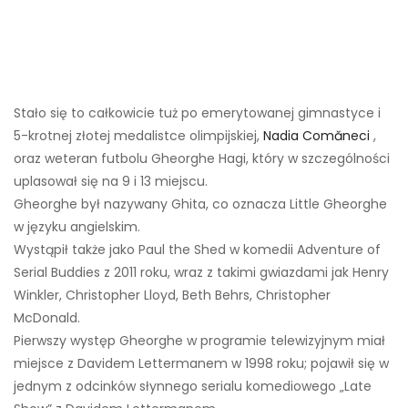
Stało się to całkowicie tuż po emerytowanej gimnastyce i
5-krotnej złotej medalistce olimpijskiej,
Nadia Comăneci
,
oraz weteran futbolu Gheorghe Hagi, który w szczególności
uplasował się na 9 i 13 miejscu.
Gheorghe był nazywany Ghita, co oznacza Little Gheorghe
w języku angielskim.
Wystąpił także jako Paul the Shed w komedii Adventure of
Serial Buddies z 2011 roku, wraz z takimi gwiazdami jak Henry
Winkler, Christopher Lloyd, Beth Behrs, Christopher
McDonald.
Pierwszy występ Gheorghe w programie telewizyjnym miał
miejsce z Davidem Lettermanem w 1998 roku; pojawił się w
jednym z odcinków słynnego serialu komediowego „Late