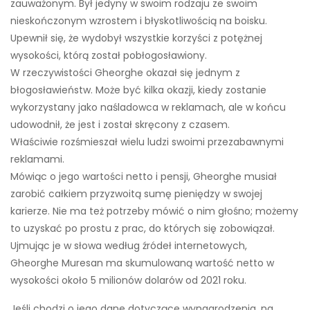
zauważonym. Był jedyny w swoim rodzaju ze swoim
nieskończonym wzrostem i błyskotliwością na boisku.
Upewnił się, że wydobył wszystkie korzyści z potężnej
wysokości, którą został pobłogosławiony.
W rzeczywistości Gheorghe okazał się jednym z
błogosławieństw. Może być kilka okazji, kiedy zostanie
wykorzystany jako naśladowca w reklamach, ale w końcu
udowodnił, że jest i został skręcony z czasem.
Właściwie rozśmieszał wielu ludzi swoimi przezabawnymi
reklamami.
Mówiąc o jego wartości netto i pensji, Gheorghe musiał
zarobić całkiem przyzwoitą sumę pieniędzy w swojej
karierze. Nie ma też potrzeby mówić o nim głośno; możemy
to uzyskać po prostu z prac, do których się zobowiązał.
Ujmując je w słowa według źródeł internetowych,
Gheorghe Muresan ma skumulowaną wartość netto w
wysokości około 5 milionów dolarów od 2021 roku.
Jeśli chodzi o jego dane dotyczące wynagrodzenia, na