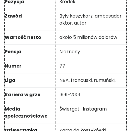
Pozycja
Środek
Zawód
Były koszykarz, ambasador,
aktor, autor
Wartość netto
około 5 milionów dolarów
Pensja
Nieznany
Numer
77
Liga
NBA, francuski, rumuński,
Kariera w grze
1991-2001
Media
Świergot
,
Instagram
społecznościowe
Dziewczynka
Karta do koszykówki