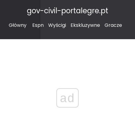
gov-civil-portalegre.pt
Główny
Espn
Wyścigi
Ekskluzywne
Gracze
ad