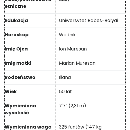
etniczne
Edukacja
Uniwersytet Babes-Bolyai
Horoskop
Wodnik
Imię Ojca
Ion Muresan
Imię matki
Marian Muresan
Rodzeństwo
Iliana
Wiek
50 lat
Wymieniona
7'7″ (2,31 m)
wysokość
Wymieniona waga
325 funtów (147 kg