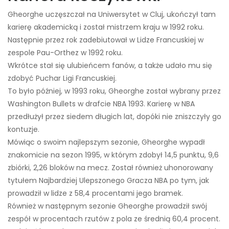
Gheorghe uczęszczał na Uniwersytet w Cluj, ukończył tam
karierę akademicką i został mistrzem kraju w 1992 roku.
Następnie przez rok zadebiutował w Lidze Francuskiej w
zespole Pau-Orthez w 1992 roku.
Wkrótce stał się ulubieńcem fanów, a także udało mu się
zdobyć Puchar Ligi Francuskiej.
To było później, w 1993 roku, Gheorghe został wybrany przez
Washington Bullets w drafcie NBA 1993. Karierę w NBA
przedłużył przez siedem długich lat, dopóki nie zniszczyły go
kontuzje.
Mówiąc o swoim najlepszym sezonie, Gheorghe wypadł
znakomicie na sezon 1995, w którym zdobył 14,5 punktu, 9,6
zbiórki, 2,26 bloków na mecz. Został również uhonorowany
tytułem Najbardziej Ulepszonego Gracza NBA po tym, jak
prowadził w lidze z 58,4 procentami jego bramek.
Również w następnym sezonie Gheorghe prowadził swój
zespół w procentach rzutów z pola ze średnią 60,4 procent.