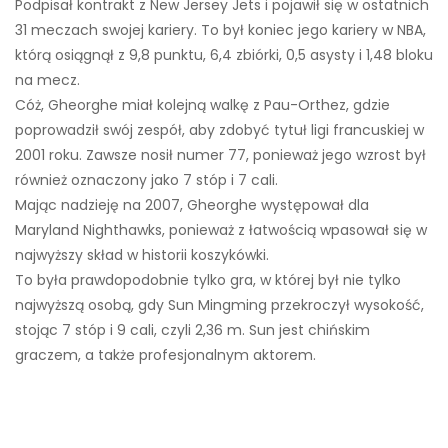
Podpisał kontrakt z New Jersey Jets i pojawił się w ostatnich
31 meczach swojej kariery. To był koniec jego kariery w NBA,
którą osiągnął z 9,8 punktu, 6,4 zbiórki, 0,5 asysty i 1,48 bloku
na mecz.
Cóż, Gheorghe miał kolejną walkę z Pau-Orthez, gdzie
poprowadził swój zespół, aby zdobyć tytuł ligi francuskiej w
2001 roku. Zawsze nosił numer 77, ponieważ jego wzrost był
również oznaczony jako 7 stóp i 7 cali.
Mając nadzieję na 2007, Gheorghe występował dla
Maryland Nighthawks, ponieważ z łatwością wpasował się w
najwyższy skład w historii koszykówki.
To była prawdopodobnie tylko gra, w której był nie tylko
najwyższą osobą, gdy Sun Mingming przekroczył wysokość,
stojąc 7 stóp i 9 cali, czyli 2,36 m. Sun jest chińskim
graczem, a także profesjonalnym aktorem.