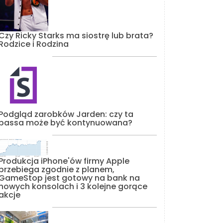
Czy Ricky Starks ma siostrę lub brata?
Rodzice i Rodzina
Podgląd zarobków Jarden: czy ta
passa może być kontynuowana?
Produkcja iPhone'ów firmy Apple
przebiega zgodnie z planem,
GameStop jest gotowy na bank na
nowych konsolach i 3 kolejne gorące
akcje