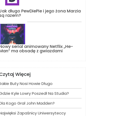
Jak długo PewDiePie i jego żona Marzia
są razem?
Nowy serial animowany Netflix „He-
Man” ma obsadę z gwiazdami
Czytaj Więcej
Jakie Buty Nosi Howie Długo
Gdzie Kyle Lowry Poszedł Na Studia?
Dla Kogo Grał John Madden?
Najwięksi Zapaśnicy Uniwersyteccy