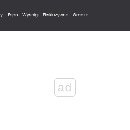
y
Espn
Wyścigi
Ekskluzywne
Gracze
ad