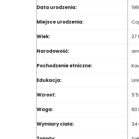
Data urodzenia:
19
Miejsce urodzenia:
Cop
Wiek:
27 
Narodowość:
am
Pochodzenie etniczne:
Kau
Edukacja:
Uni
Wzrost:
5'5
Waga:
60 
Wymiary ciała:
34
Żonaty:
Tak