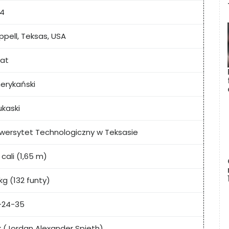
94
pell, Teksas, USA
lat
erykański
kaski
wersytet Technologiczny w Teksasie
 cali (1,65 m)
kg (132 funty)
-24-35
 (Jordan Alexander Spieth)