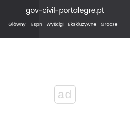
gov-civil-portalegre.pt
Główny
Espn
Wyścigi
Ekskluzywne
Gracze
ad