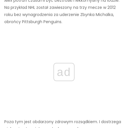
Alex potrafi czasami być beztroski i lekkomyślny na lodzie.
Na przykład NHL został zawieszony na trzy mecze w 2012
roku bez wynagrodzenia za uderzenie Zbynka Michalka,
obrońcy Pittsburgh Penguins.
ad
Poza tym jest obdarzony zdrowym rozsądkiem. I dostrzega