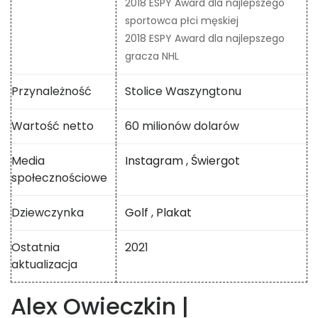
2018 ESPY Award dla najlepszego
sportowca płci męskiej
2018 ESPY Award dla najlepszego
gracza NHL
Przynależność
Stolice Waszyngtonu
Wartość netto
60 milionów dolarów
Media
Instagram
,
Świergot
społecznościowe
Dziewczynka
Golf
,
Plakat
Ostatnia
2021
aktualizacja
Alex Owieczkin |