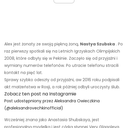
Alex jest żonaty ze swoją piękną żoną,
Nastya Szubska
. Po
raz pierwszy spotkali się na Letnich Igrzyskach Olimpijskich
2008, które odbyły się w Pekinie. Zaczęło się od przyjaźni i
wymiany numerów telefonów. Po utracie telefonu stracili
kontakt na pięć lat.
Sprawy szybko odeszły od przyjaźni, aw 2016 roku podpisali
akt małżeństwa w Rosji, a rok później odbyli uroczysty ślub.
Zobacz ten post na Instagramie
Post udostępniony przez Aleksandra Owieczkina
(@aleksandrovechkinofficial)
Wcześniej znana jako Anastasia Shubskaya, jest
profesjonalną modelką i jest córką słynnej Very Glagoleva.