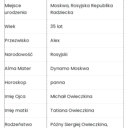
Miejsce
Moskwa, Rosyjska Republika
urodzenia
Radziecka
Wiek
35 lat
Przezwisko
Alex
Narodowość
Rosyjski
Alma Mater
Dynamo Moskwa
Horoskop
panna
Imię Ojca
Michaił Owieczkina
Imię matki
Tatiana Owieczkina
Rodzeństwo
Późny Siergiej Owieczkina,