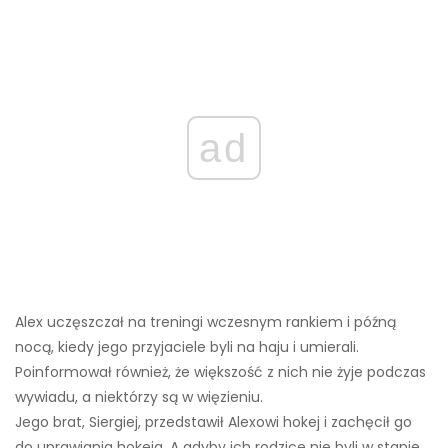
ad
Alex uczęszczał na treningi wczesnym rankiem i późną
nocą, kiedy jego przyjaciele byli na haju i umierali.
Poinformował również, że większość z nich nie żyje podczas
wywiadu, a niektórzy są w więzieniu.
Jego brat, Siergiej, przedstawił Alexowi hokej i zachęcił go
do uprawiania hokeja. A gdyby ich rodzice nie byli w stanie