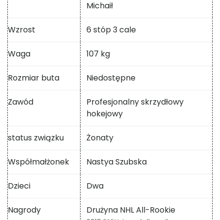
Michaił
Wzrost
6 stóp 3 cale
Waga
107 kg
Rozmiar buta
Niedostępne
Zawód
Profesjonalny skrzydłowy
hokejowy
status związku
Żonaty
Współmałżonek
Nastya Szubska
Dzieci
Dwa
Nagrody
Drużyna NHL All-Rookie