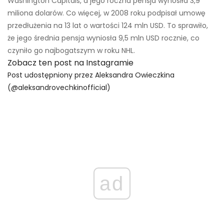
Washington Capitals, a jego roczna pensja wynosiła 3,9
miliona dolarów. Co więcej, w 2008 roku podpisał umowę
przedłużenia na 13 lat o wartości 124 mln USD. To sprawiło,
że jego średnia pensja wyniosła 9,5 mln USD rocznie, co
czyniło go najbogatszym w roku NHL.
Zobacz ten post na Instagramie
Post udostępniony przez Aleksandra Owieczkina
(@aleksandrovechkinofficial)
ad