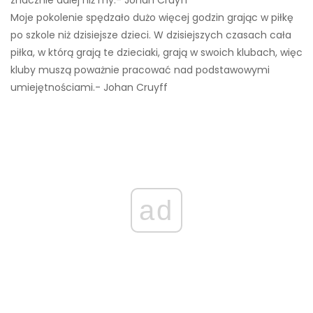
znacznie dalej niż my.- Johan Cruyff
Moje pokolenie spędzało dużo więcej godzin grając w piłkę
po szkole niż dzisiejsze dzieci. W dzisiejszych czasach cała
piłka, w którą grają te dzieciaki, grają w swoich klubach, więc
kluby muszą poważnie pracować nad podstawowymi
umiejętnościami.- Johan Cruyff
ad