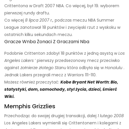
Crittentona w Draft 2007 NBA. Co więcej, był 19. wyborem
pierwszej rundy draftu.
Co więcej
8 lipca 2007 r.,
podczas meczu NBA Summer
League zanotował 18 punktów i zwycięski rzut z wyskoku w
ostatnich kilku sekundach meczu.
Gracze Wnba Żonaci Z Graczami Nba
Podobnie Crittenton zdobył 18 punktów z jedną asystą w
Los
Angeles Lakers
‘ pierwszy przedsezonowy mecz przeciwko
against
żołnierze złotego Stanu
która odbyła się w
Honolulu
.
Jednak Lakers przegrali mecz z Warriors 111-110.
Możesz również przeczytać:
Kobe Bryant Net Worth: Bio,
statystyki, dom, samochody, styl życia, dzieci, śmierć
Wiki.
Memphis Grizzlies
Przechodząc do swojej drugiej transakcji, dalej
1 lutego 2008
Los Angeles Lakers wymienili się Crittentonem i kolegami z