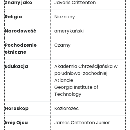
Znany jako
Javaris Crittenton
Religia
Nieznany
Narodowość
amerykański
Pochodzenie
Czarny
etniczne
Edukacja
Akademia Chrześcijańska w
południowo-zachodniej
Atlancie
Georgia Institute of
Technology
Horoskop
Koziorożec
Imię Ojca
James Crittenton Junior