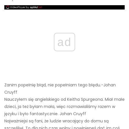
ad
Zanim popełnię błąd, nie popełniam tego błędu.-Johan
Cruyff
Nauczyłem się angielskiego od Keitha Spurgeona. Miał małe
dzieci, ja też byłam mała, więc rozmawialiśmy razem w
języku i było fantastycznie. Johan Cruyff
Najważniejsi są fani, że ludzie wracający do domu są
szczęśliwi. To dla nich czas wolny i powinieneś dać im coś,