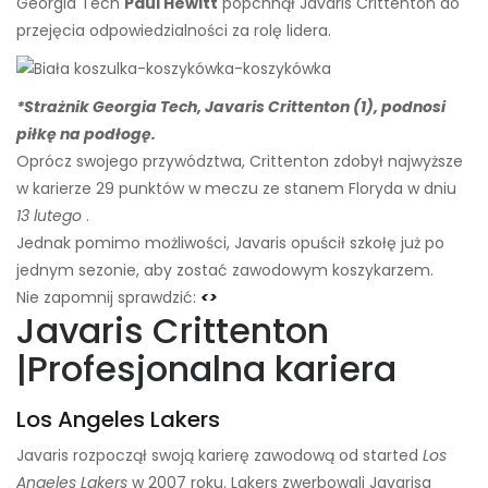
Georgia Tech
Paul Hewitt
popchnął Javaris Crittenton do
przejęcia odpowiedzialności za rolę lidera.
*Strażnik Georgia Tech, Javaris Crittenton (1), podnosi
piłkę na podłogę.
Oprócz swojego przywództwa, Crittenton zdobył najwyższe
w karierze 29 punktów w meczu ze stanem Floryda w dniu
13 lutego
.
Jednak pomimo możliwości, Javaris opuścił szkołę już po
jednym sezonie, aby zostać zawodowym koszykarzem.
Nie zapomnij sprawdzić:
<>
Javaris Crittenton
|
Profesjonalna kariera
Los Angeles Lakers
Javaris rozpoczął swoją karierę zawodową od started
Los
Angeles Lakers
w 2007 roku. Lakers zwerbowali Javarisa