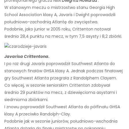
profesjonalnego gracza NBA
Dwighta Howarda
.
W stanowym meczu o mistrzostwo stanu Georgia High
School Association klasy A, Javaris i Dwight poprowadzili
południowo-zachodnią Atlantę do zwycięstwa.
Podobnie, jako junior w 2005 roku, Crittenton notował
średnio 28,4 punktu na mecz, w tym 7,5 asysty i 8,2 zbiórki.
Javarisa Crittentona.
I po raz drugi Javaris poprowadził Southwest Atlanta do
stanowych finałów GHSA klasy A. Jednak podczas finałowej
gry Southwest Atlanta przegrała z Randolphem Clayem.
Co więcej, w sezonie seniorskim Crittenton zdobywał
średnio 29 punktów na mecz, z dziewięcioma asystami i
siedmioma zbiórkami.
I znowu poprowadził Southwest Atlanta do półfinału GHSA
klasy A przeciwko Randolph-Clay.
Podobnie jak w sezonie juniorów, południowo-wschodnia
Atlanta dotarła do finału mistrzostw po pokonaniu