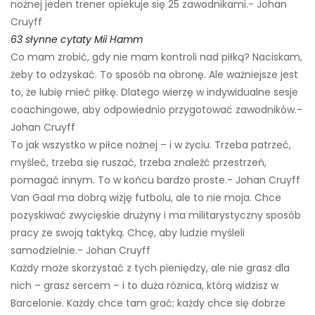
nożnej jeden trener opiekuje się 25 zawodnikami.- Johan
Cruyff
63 słynne cytaty Mii Hamm
Co mam zrobić, gdy nie mam kontroli nad piłką? Naciskam,
żeby to odzyskać. To sposób na obronę. Ale ważniejsze jest
to, że lubię mieć piłkę. Dlatego wierzę w indywidualne sesje
coachingowe, aby odpowiednio przygotować zawodników.-
Johan Cruyff
To jak wszystko w piłce nożnej – i w życiu. Trzeba patrzeć,
myśleć, trzeba się ruszać, trzeba znaleźć przestrzeń,
pomagać innym. To w końcu bardzo proste.- Johan Cruyff
Van Gaal ma dobrą wizję futbolu, ale to nie moja. Chce
pozyskiwać zwycięskie drużyny i ma militarystyczny sposób
pracy ze swoją taktyką. Chcę, aby ludzie myśleli
samodzielnie.- Johan Cruyff
Każdy może skorzystać z tych pieniędzy, ale nie grasz dla
nich – grasz sercem – i to duża różnica, którą widzisz w
Barcelonie. Każdy chce tam grać; każdy chce się dobrze