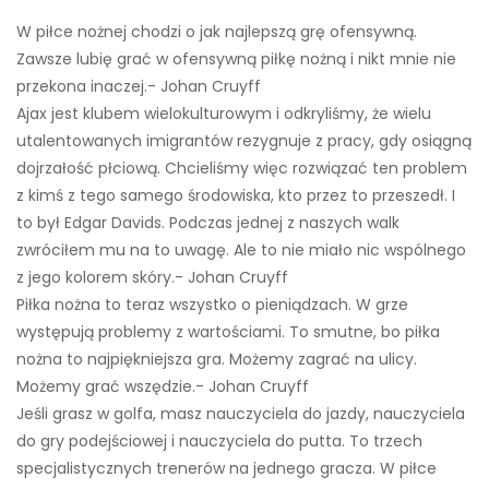
W piłce nożnej chodzi o jak najlepszą grę ofensywną.
Zawsze lubię grać w ofensywną piłkę nożną i nikt mnie nie
przekona inaczej.- Johan Cruyff
Ajax jest klubem wielokulturowym i odkryliśmy, że wielu
utalentowanych imigrantów rezygnuje z pracy, gdy osiągną
dojrzałość płciową. Chcieliśmy więc rozwiązać ten problem
z kimś z tego samego środowiska, kto przez to przeszedł. I
to był Edgar Davids. Podczas jednej z naszych walk
zwróciłem mu na to uwagę. Ale to nie miało nic wspólnego
z jego kolorem skóry.- Johan Cruyff
Piłka nożna to teraz wszystko o pieniądzach. W grze
występują problemy z wartościami. To smutne, bo piłka
nożna to najpiękniejsza gra. Możemy zagrać na ulicy.
Możemy grać wszędzie.- Johan Cruyff
Jeśli grasz w golfa, masz nauczyciela do jazdy, nauczyciela
do gry podejściowej i nauczyciela do putta. To trzech
specjalistycznych trenerów na jednego gracza. W piłce