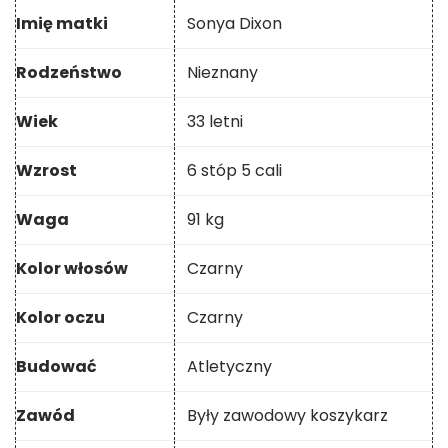
Imię matki
Sonya Dixon
Rodzeństwo
Nieznany
Wiek
33 letni
Wzrost
6 stóp 5 cali
Waga
91 kg
Kolor włosów
Czarny
Kolor oczu
Czarny
Budować
Atletyczny
Zawód
Były zawodowy koszykarz