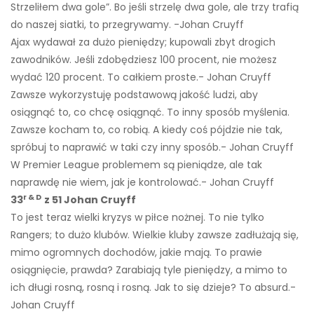
Strzeliłem dwa gole”. Bo jeśli strzelę dwa gole, ale trzy trafią
do naszej siatki, to przegrywamy. -Johan Cruyff
Ajax wydawał za dużo pieniędzy; kupowali zbyt drogich
zawodników. Jeśli zdobędziesz 100 procent, nie możesz
wydać 120 procent. To całkiem proste.- Johan Cruyff
Zawsze wykorzystuję podstawową jakość ludzi, aby
osiągnąć to, co chcę osiągnąć. To inny sposób myślenia.
Zawsze kocham to, co robią. A kiedy coś pójdzie nie tak,
spróbuj to naprawić w taki czy inny sposób.- Johan Cruyff
W Premier League problemem są pieniądze, ale tak
naprawdę nie wiem, jak je kontrolować.- Johan Cruyff
r & D
33
z 51 Johan Cruyff
To jest teraz wielki kryzys w piłce nożnej. To nie tylko
Rangers; to dużo klubów. Wielkie kluby zawsze zadłużają się,
mimo ogromnych dochodów, jakie mają. To prawie
osiągnięcie, prawda? Zarabiają tyle pieniędzy, a mimo to
ich długi rosną, rosną i rosną. Jak to się dzieje? To absurd.-
Johan Cruyff