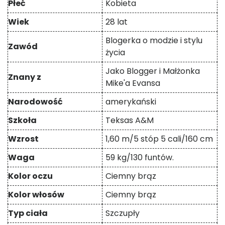
Płeć
Kobieta
Wiek
28 lat
Blogerka o modzie i stylu
Zawód
życia
Jako Blogger i Małżonka
Znany z
Mike'a Evansa
Narodowość
amerykański
Szkoła
Teksas A&M
Wzrost
1,60 m/5 stóp 5 cali/160 cm
Waga
59 kg/130 funtów.
Kolor oczu
Ciemny brąz
Kolor włosów
Ciemny brąz
Typ ciała
Szczupły