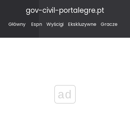
gov-civil-portalegre.pt
Główny
Espn
Wyścigi
Ekskluzywne
Gracze
ad