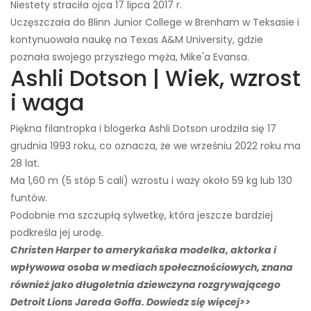
Niestety straciła ojca 17 lipca 2017 r.
Uczęszczała do Blinn Junior College w Brenham w Teksasie i
kontynuowała naukę na Texas A&M University, gdzie
poznała swojego przyszłego męża, Mike'a Evansa.
Ashli ​​Dotson | Wiek, wzrost
i waga
Piękna filantropka i blogerka Ashli ​​Dotson urodziła się 17
grudnia 1993 roku, co oznacza, że ​​we wrześniu 2022 roku ma
28 lat.
Ma 1,60 m (5 stóp 5 cali) wzrostu i waży około 59 kg lub 130
funtów.
Podobnie ma szczupłą sylwetkę, która jeszcze bardziej
podkreśla jej urodę.
Christen Harper to amerykańska modelka, aktorka i
wpływowa osoba w mediach społecznościowych, znana
również jako długoletnia dziewczyna rozgrywającego
Detroit Lions Jareda Goffa. Dowiedz się więcej>>