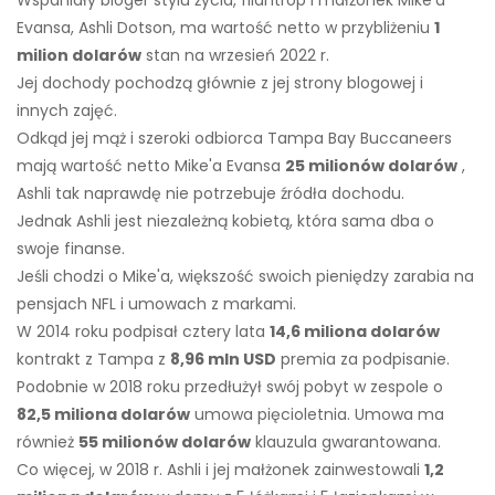
Wspaniały bloger stylu życia, filantrop i małżonek Mike'a
Evansa, Ashli ​​Dotson, ma wartość netto w przybliżeniu
1
milion dolarów
stan na wrzesień 2022 r.
Jej dochody pochodzą głównie z jej strony blogowej i
innych zajęć.
Odkąd jej mąż i szeroki odbiorca Tampa Bay Buccaneers
mają wartość netto Mike'a Evansa
25 milionów dolarów
,
Ashli ​​tak naprawdę nie potrzebuje źródła dochodu.
Jednak Ashli ​​jest niezależną kobietą, która sama dba o
swoje finanse.
Jeśli chodzi o Mike'a, większość swoich pieniędzy zarabia na
pensjach NFL i umowach z markami.
W 2014 roku podpisał cztery lata
14,6 miliona dolarów
kontrakt z Tampa z
8,96 mln USD
premia za podpisanie.
Podobnie w 2018 roku przedłużył swój pobyt w zespole o
82,5 miliona dolarów
umowa pięcioletnia. Umowa ma
również
55 milionów dolarów
klauzula gwarantowana.
Co więcej, w 2018 r. Ashli ​​i jej małżonek zainwestowali
1,2