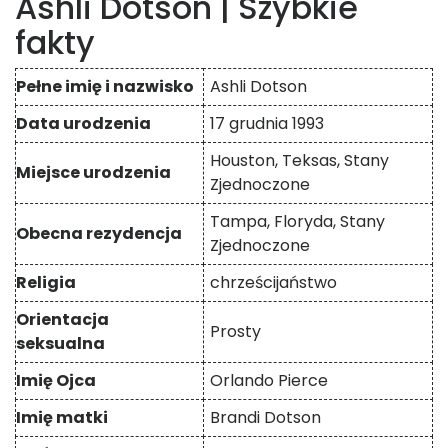
Ashli ​​Dotson | Szybkie
fakty
Pełne imię i nazwisko
Ashli ​​Dotson
Data urodzenia
17 grudnia 1993
Houston, Teksas, Stany
Miejsce urodzenia
Zjednoczone
Tampa, Floryda, Stany
Obecna rezydencja
Zjednoczone
Religia
chrześcijaństwo
Orientacja
Prosty
seksualna
Imię Ojca
Orlando Pierce
Imię matki
Brandi Dotson