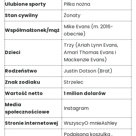
Ulubione sporty
Piłka nożna
Stan cywilny
Żonaty
Mike Evans (m. 2016-
Współmałżonek/mąż
obecnie)
Trzy (Ariah Lynn Evans,
Dzieci
Amari Thomas Evans i
Mackenzie Evans)
Rodzeństwo
Justin Dotson (Brat)
Znak zodiaku
Strzelec
Wartość netto
1 milion dolarów
Media
Instagram
społecznościowe
Stronie internetowej
WszyscyO mnieAshley
Podpisana koszulka
,