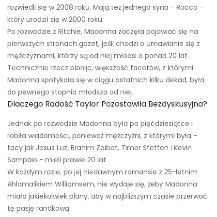
rozwiedli się w 2008 roku. Mają też jednego syna - Rocco -
który urodził się w 2000 roku.
Po rozwodzie z Ritchie, Madonna zaczęła pojawiać się na
pierwszych stronach gazet, jeśli chodzi o umawianie się z
mężczyznami, którzy są od niej młodsi o ponad 20 lat.
Technicznie rzecz biorąc, większość facetów, z którymi
Madonna spotykała się w ciągu ostatnich kilku dekad, była
do pewnego stopnia młodsza od niej.
Dlaczego Radość Taylor Pozostawiła Bezdyskusyjna?
Jednak po rozwodzie Madonna była po pięćdziesiątce i
robiła wiadomości, ponieważ mężczyźni, z którymi była -
tacy jak Jesus Luz, Brahim Zaibat, Timor Steffen i Kevin
Sampaio - mieli prawie 20 lat.
W każdym razie, po jej niedawnym romansie z 25-letnim
Ahlamalikiem Williamsem, nie wydaje się, żeby Madonna
miała jakiekolwiek plany, aby w najbliższym czasie przerwać
tę pasję randkową.