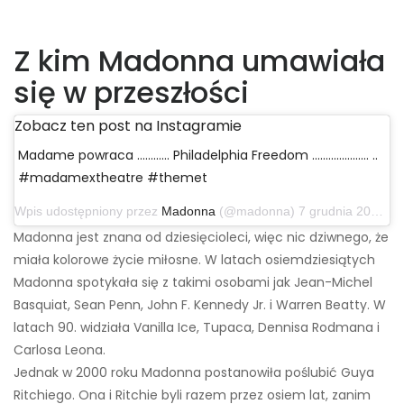
Z kim Madonna umawiała
się w przeszłości
Zobacz ten post na Instagramie
Madame powraca ………… Philadelphia Freedom ………………… ..
#madamextheatre #themet
Wpis udostępniony przez
Madonna
(@madonna) 7 grudnia 2019 o 7:32 czasu PST
Madonna jest znana od dziesięcioleci, więc nic dziwnego, że
miała kolorowe życie miłosne. W latach osiemdziesiątych
Madonna spotykała się z takimi osobami jak Jean-Michel
Basquiat, Sean Penn, John F. Kennedy Jr. i Warren Beatty. W
latach 90. widziała Vanilla Ice, Tupaca, Dennisa Rodmana i
Carlosa Leona.
Jednak w 2000 roku Madonna postanowiła poślubić Guya
Ritchiego. Ona i Ritchie byli razem przez osiem lat, zanim