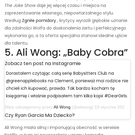
The Joke Show
daje jej więcej czasu i miejsca na
zaprezentowanie własnego, niepowtarzalnego stylu.
Według
Zgniłe pomidory
, krytycy wyrazili głębokie uznanie
dla zdolności Wolfa do doskonalenia żartu i perfekcyjnego
wykonania go, a ta oferta specjalna stanowi idealne ujście
dla talentu.
5. Ali Wong: „Baby Cobra”
Zobacz ten post na Instagramie
Dorastałem czytając całą serię Babysitters Club na
@greenapplebooks na Clement, ponieważ moi rodzice nie
chcieli ich kupować, prawda. Tak bardzo kocham tę
księgarnię i właśnie podpisałem tam kilka kopii #DearGirls.
Wpis udostępniony przez
Ali Wong
(@aliwong) 19 stycznia 2020 o 10:30 czasu PST
Czy Ryan Garcia Ma Dziecko?
Ali Wong miała silną i imponującą obecność w serwisie
Netflix, w tym jej powszechnie uznany komedia