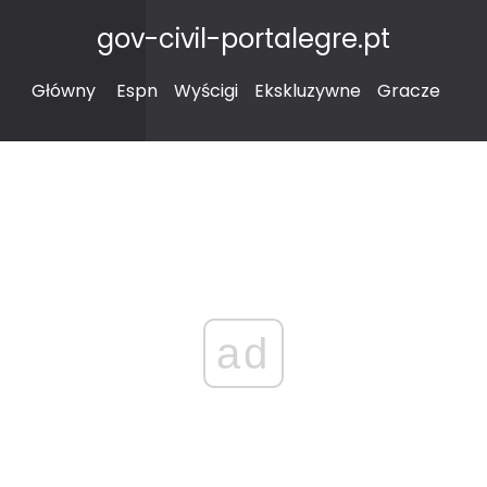
gov-civil-portalegre.pt
Główny
Espn
Wyścigi
Ekskluzywne
Gracze
ad