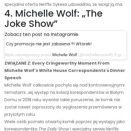
specjalna oferta Netflix Sykesa udowadnia, że ​​wciąż ją ma.
4. Michelle Wolf: „The
Joke Show”
Zobacz ten post na Instagramie
Czy promocja nie jest zabawna ?! Wtorek!
Wpis udostępniony przez
Michelle Wolf
(@michelleisawolf) 8 grudnia 2019 o 17:29 czasu PST
ZWIĄZANE Z: Every Cringeworthy Moment From
Michelle Wolf's White House Correspondents's Dinner
Speech
Michelle Wolf całkowicie pochyla się nad kontrowersyjnymi
tematami. Jej występ na kolacji korespondentów w Białym
Domu w 2018 roku wywołał takie poruszenie, że komik nie
został nawet zaproszony do wygłoszenia przemówienia w
przyszłym roku.
Wiele osób poznało otwartą komik poprzez jej występy jako
korespondentka
The Daily Show
i specjalny serwis Netflix