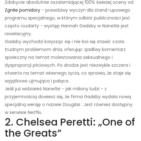
Zdobycie absolutnie oszałamiającej 100% świeżej oceny od
Zgniłe pomidory
- prawdziwy wyczyn dla stand-upowego
programu specjalnego, w którym odbiór publiczności jest
często rozdarty - występ Hannah Gadsby w
Nanette
jest
rewelacyjny.
Gadsby wychodzi kołysząc się i nie boi się stawić czoła
trudnym problemom dnia, oferując zjadliwy komentarz
społeczny na temat molestowania seksualnego i
dysproporcji płciowych. Po drodze jest niezwykle szczera i
otwarta na temat własnego życia, co sprawia, że ​​staje się
wyjątkowo ujmująca i paląca.
Jeśli już widziałeś
Nanette -
jak miliony ludzi - z
przyjemnością dowiesz się, że firma Gadsby wydała nową
specjalną wersję o nazwie
Douglas
. Jest również dostępny
w serwisie Netflix.
2. Chelsea Peretti: „One of
the Greats”