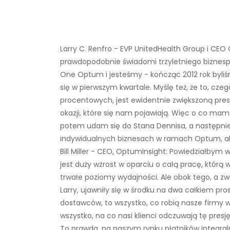
Larry C. Renfro - EVP UnitedHealth Group i CEO 
prawdopodobnie świadomi trzyletniego biznesp
One Optum i jesteśmy - kończąc 2012 rok byliśm
się w pierwszym kwartale. Myślę też, że to, cze
procentowych, jest ewidentnie zwiększoną pre
okazji, które się nam pojawiają. Więc o co mam 
potem udam się do Stana Dennisa, a następnie
indywidualnych biznesach w ramach Optum, ab
Bill Miller - CEO, OptumInsight: Powiedziałbym 
jest duży wzrost w oparciu o całą pracę, któr
trwałe poziomy wydajności. Ale obok tego, a zw
Larry, ujawniły się w środku na dwa całkiem pr
dostawców, to wszystko, co robią nasze firmy w 
wszystko, na co nasi klienci odczuwają tę presj
To prawda, na naszym rynku płatników integraln