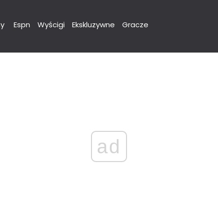
y
Espn
Wyścigi
Ekskluzywne
Gracze
ad