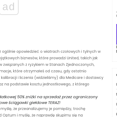
ad
 ogólnie opowiedzieć o wiatrach czołowych i tylnych w
yjątkowych biznesów, które prowadzi United, takich jak
ów związanych z ryzykiem w Stanach Zjednoczonych,
acje, które otrzymałeś od czasu, gdy ostatnio
libracji i liczenia (widzieliśmy) dla Medicare i dostawcy
az na podstawie kosztu jednostkowego, z którego
odatkowej 50% zniżki na sprzedaż przez ograniczony
iowe ściągawki giełdowe TERAZ!
 myślę, że przeanalizujemy je pomiędzy, trochę
d Optum i myślę, że naprawdę skupimy się na