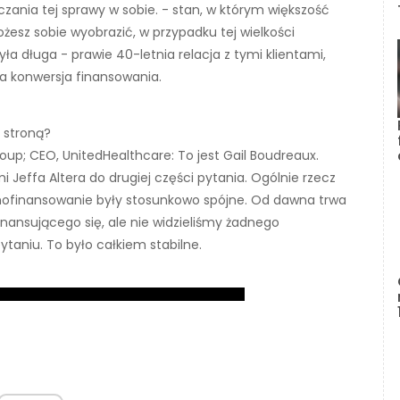
zania tej sprawy w sobie. - stan, w którym większość
esz sobie wyobrazić, w przypadku tej wielkości
a długa - prawie 40-letnia relacja z tymi klientami,
ła konwersja finansowania.
ą stroną?
oup; CEO, UnitedHealthcare: To jest Gail Boudreaux.
effa Altera do drugiej części pytania. Ogólnie rzecz
amofinansowanie były stosunkowo spójne. Od dawna trwa
nansującego się, ale nie widzieliśmy żadnego
taniu. To było całkiem stabilne.