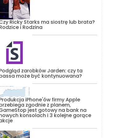
Czy Ricky Starks ma siostrę lub brata?
Rodzice i Rodzina
Podgląd zarobków Jarden: czy ta
passa może być kontynuowana?
Produkcja iPhone'ów firmy Apple
przebiega zgodnie z planem,
GameStop jest gotowy na bank na
nowych konsolach i 3 kolejne gorące
akcje