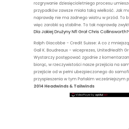
rozgrywanie dziesięcioletniego procesu umieszc
przypadków zawsze miała taką wielkość. Jak moż
naprawdę nie ma żadnego wiatru w przód. To był
więc zarobki są stabilne. To tak naprawdę zwyk
Dla Jakiej Drużyny Nfl Grał Chris Collinsworth?
Ralph Giacobbe - Credit Suisse: A co z mniejsz
Gail K. Boudreaux - wiceprezes, UnitedHealth Gr
Wystarczy postępować zgodnie z komentarzami J
biorąc, w rzeczywistości nasze przejścia na s
przejście od w pełni ubezpieczonego do samofi
przyspieszenia w tym Pańskim wcześniejszym py
2014 Headwinds & Tailwinds