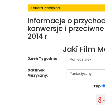
Kariera Pieniężna
Informacje o przycho
konwersje i przeciwne 
2014 r
Jaki Film 
Dzień Tygodnia:
Gatunek
Muzyczny:
Typ: