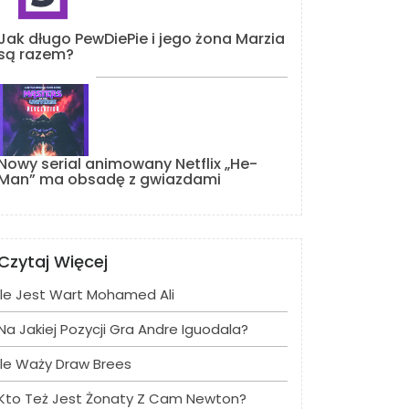
Jak długo PewDiePie i jego żona Marzia
są razem?
Nowy serial animowany Netflix „He-
Man” ma obsadę z gwiazdami
Czytaj Więcej
Ile Jest Wart Mohamed Ali
Na Jakiej Pozycji Gra Andre Iguodala?
Ile Waży Draw Brees
Kto Też Jest Żonaty Z Cam Newton?