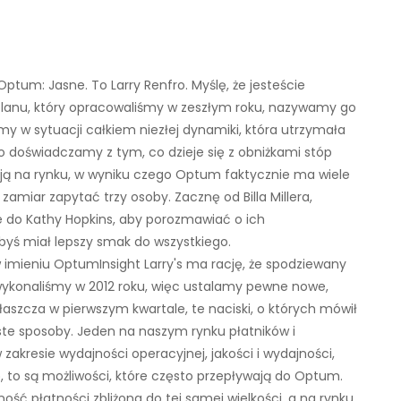
Optum: Jasne. To Larry Renfro. Myślę, że jesteście
lanu, który opracowaliśmy w zeszłym roku, nazywamy go
y w sytuacji całkiem niezłej dynamiki, która utrzymała
go doświadczamy z tym, co dzieje się z obniżkami stóp
sją na rynku, w wyniku czego Optum faktycznie ma wiele
zamiar zapytać trzy osoby. Zacznę od Billa Millera,
 do Kathy Hopkins, aby porozmawiać o ich
yś miał lepszy smak do wszystkiego.
w imieniu OptumInsight Larry's ma rację, że spodziewany
ą wykonaliśmy w 2012 roku, więc ustalamy pewne nowe,
łaszcza w pierwszym kwartale, te naciski, o których mówił
oste sposoby. Jeden na naszym rynku płatników i
zakresie wydajności operacyjnej, jakości i wydajności,
ę, to są możliwości, które często przepływają do Optum.
ość płatności zbliżona do tej samej wielkości, a na rynku