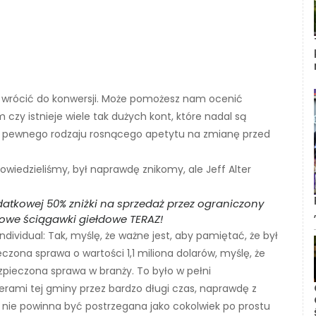
o wrócić do konwersji. Może pomożesz nam ocenić
czy istnieje wiele tak dużych kont, które nadal są
mat pewnego rodzaju rosnącego apetytu na zmianę przed
owiedzieliśmy, był naprawdę znikomy, ale Jeff Alter
odatkowej 50% zniżki na sprzedaż przez ograniczony
iowe ściągawki giełdowe TERAZ!
ndividual: Tak, myślę, że ważne jest, aby pamiętać, że był
czona sprawa o wartości 1,1 miliona dolarów, myślę, że
zpieczona sprawa w branży. To było w pełni
erami tej gminy przez bardzo długi czas, naprawdę z
 nie powinna być postrzegana jako cokolwiek po prostu