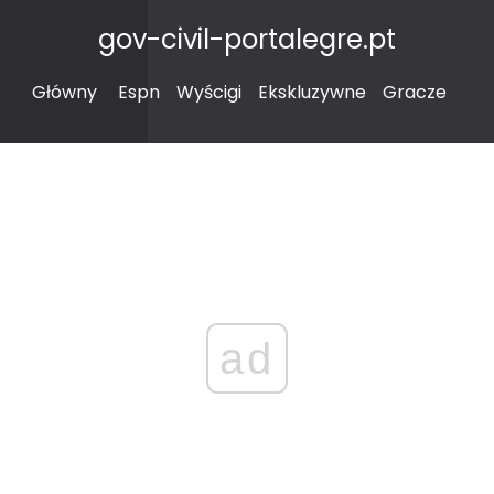
gov-civil-portalegre.pt
Główny
Espn
Wyścigi
Ekskluzywne
Gracze
ad