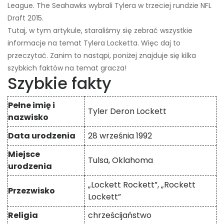
League. The Seahawks wybrali Tylera w trzeciej rundzie NFL
Draft 2015.
Tutaj, w tym artykule, staraliśmy się zebrać wszystkie
informacje na temat Tylera Locketta. Więc daj to
przeczytać. Zanim to nastąpi, poniżej znajduje się kilka
szybkich faktów na temat gracza!
Szybkie fakty
Pełne imię i
Tyler Deron Lockett
nazwisko
Data urodzenia
28 września 1992
Miejsce
Tulsa, Oklahoma
urodzenia
„Lockett Rockett”, „Rockett
Przezwisko
Lockett”
Religia
chrześcijaństwo