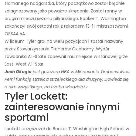
złamanego nadgarstka, który początkowo został błędnie
zdiagnozowany jako poważne skręcenie. Został ranny w
drugim meczu sezonu piłkarskiego. Booker T. Washington
zakończył swój ostatni rok z rekordem 13-1 i mistrzostwami
OSSAA 5A.
W liceum Tyler grał na wielu pozycjach i został nazwany
przez Stowarzyszenie Trenerów Oklahomy. Wybór
zawodnika All-State zapewnił mu miejsce w stanowej grze
East-West All-Star.
Josh Okogie
jest graczem NBA w Minnesocie Timberwolves.
Pełni funkcję strzelca strzeleckiego dla drużyny. Dowiedz się
o nim wszystkiego, co trzeba wiedzieć>>
Tyler Lockett:
zainteresowanie innymi
sportami
Lockett uczęszczał do Booker T. Washington High School w