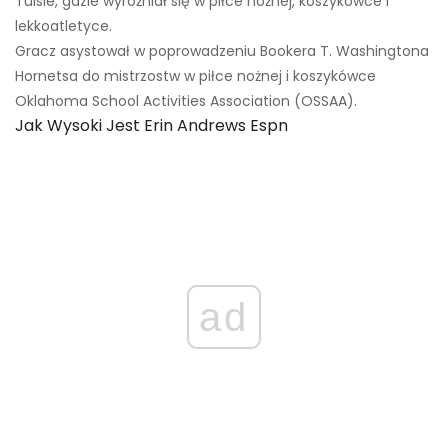
Tulsie, gdzie wyróżniał się w piłce nożnej, koszykówce i
lekkoatletyce.
Gracz asystował w poprowadzeniu Bookera T. Washingtona
Hornetsa do mistrzostw w piłce nożnej i koszykówce
Oklahoma School Activities Association (OSSAA).
Jak Wysoki Jest Erin Andrews Espn
ad