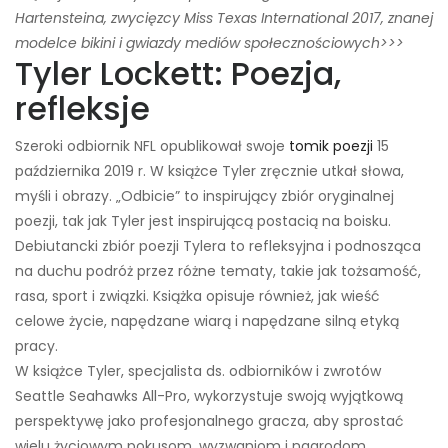
Hartensteina, zwycięzcy Miss Texas International 2017, znanej
modelce bikini i gwiazdy mediów społecznościowych>>>
Tyler Lockett: Poezja,
refleksje
Szeroki odbiornik NFL opublikował swoje
tomik poezji
15
października 2019 r. W książce Tyler zręcznie utkał słowa,
myśli i obrazy. „Odbicie” to inspirujący zbiór oryginalnej
poezji, tak jak Tyler jest inspirującą postacią na boisku.
Debiutancki zbiór poezji Tylera to refleksyjna i podnosząca
na duchu podróż przez różne tematy, takie jak tożsamość,
rasa, sport i związki. Książka opisuje również, jak wieść
celowe życie, napędzane wiarą i napędzane silną etyką
pracy.
W książce Tyler, specjalista ds. odbiorników i zwrotów
Seattle Seahawks All-Pro, wykorzystuje swoją wyjątkową
perspektywę jako profesjonalnego gracza, aby sprostać
wielu życiowym pokusom, wyzwaniom i nagrodom.