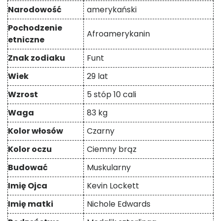
Narodowość
amerykański
Pochodzenie
Afroamerykanin
etniczne
Znak zodiaku
Funt
Wiek
29 lat
Wzrost
5 stóp 10 cali
Waga
83 kg
Kolor włosów
Czarny
Kolor oczu
Ciemny brąz
Budować
Muskularny
Imię Ojca
Kevin Lockett
Imię matki
Nichole Edwards