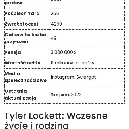
jardów
Pośpiech Yard
265
Zwrot stoczni
4259
Całkowita liczba
49
przyłożeń
Pensja
3 000 000 $
Wartość netto
11 milionów dolarów
Media
Instagram,
Świergot
społecznościowe
Ostatnia
Sierpień, 2022
aktualizacja
Tyler Lockett: Wczesne
życie i rodzina