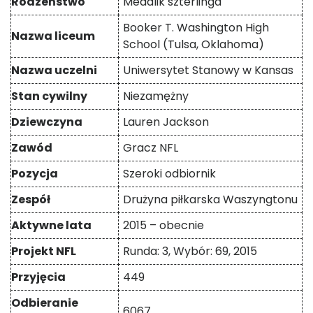
Rodzeństwo
Medalik szterlinga
Booker T. Washington High
Nazwa liceum
School (Tulsa, Oklahoma)
Nazwa uczelni
Uniwersytet Stanowy w Kansas
Stan cywilny
Niezamężny
Dziewczyna
Lauren Jackson
Zawód
Gracz NFL
Pozycja
Szeroki odbiornik
Zespół
Drużyna piłkarska Waszyngtonu
Aktywne lata
2015 – obecnie
Projekt NFL
Runda: 3, Wybór: 69, 2015
Przyjęcia
449
Odbieranie
6067