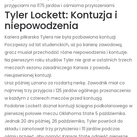
przyjęciami na 1175 jardów i ośmioma przyłożeniami.
Tyler Lockett: Kontuzja i
niepowodzenia
Kariera piłkarska Tylera nie była pozbawiona kontuzji.
Począwszy od lat studenckich, aż po karierę zawodową,
gracz musiał przechodzić różne niepowodzenia i kontuzje.
Na pierwszym roku studiów Tyler nie grał w ostatnich trzech
meczach sezonu zasadniczego Kansas z powodu
nieujawnionej kontuzji.
Uraz później uznano za rozdartą nerkę. Zawodnik miał co
najmniej trzy przyjęcia i 125 jardów ogólnego przeznaczenia
w każdym z czterech meczów przed kontuzją.
Podobnie Lockett doznał kontuzji ścięgna podkolanowego w
pierwszej połowie meczu Oklahoma State 5 października.
Jednak 20 dni później, 26 października, Tyler powrócił do
składu i zanotował trzy przyłożenia i 111 jardów podczas
ośmiu przyjęć, aby pomóc Kansas State odnieść pierwsze