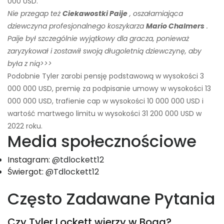
000 USD.
Nie przegap też
Ciekawostki Paije
, oszałamiająca
dziewczyna profesjonalnego koszykarza
Mario Chalmers
.
Paije był szczególnie wyjątkowy dla gracza, ponieważ
zaryzykował i zostawił swoją długoletnią dziewczynę, aby
była z nią>>>
Podobnie Tyler zarobi pensję podstawową w wysokości 3
000 000 USD, premię za podpisanie umowy w wysokości 13
000 000 USD, trafienie cap w wysokości 10 000 000 USD i
wartość martwego limitu w wysokości 31 200 000 USD w
2022 roku.
Media społecznościowe
Instagram:
@tdlockett12
Świergot:
@Tdlockett12
Często Zadawane Pytania
Czy Tyler Lockett wierzy w Boga?