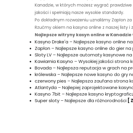
Kanadzie, w których możesz wygrać prawdziwe p
jakości i spełniają nasze wysokie standardy.
Po dokładnym rozważeniu uznaliśmy Zapłon za n
Rzućmy okiem na kasyna online z naszej listy i
Najlepsze witryny kasyn online w Kanadzie 
Kasyno Drake'a
– Najlepsze kasyno online n
Zapłon
– Najlepsze kasyno online do gier na
Sloty LV
– Najlepsze automaty kasynowe na
Kawiarnia Kasyno
– Wysokiej jakości strona 
Bovada
– Najlepsza reputacja w grach na p
królewska
– Najlepsze nowe kasyno do gry n
czerwony pies
– Najlepsza zaufana strona k
Atlantyda
– Najlepiej zaprojektowane kasyno
Kasyno 7bit
– Najlepsze kasyno kryptografic
Super sloty
– Najlepsze dla różnorodności
[ 