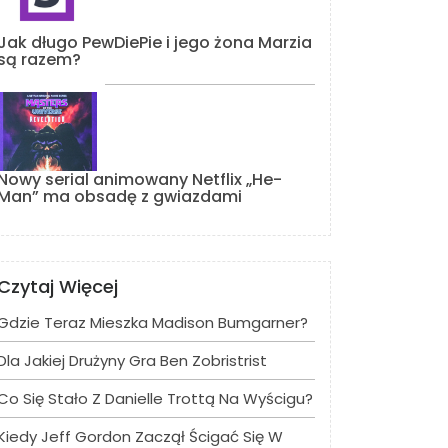
Jak długo PewDiePie i jego żona Marzia
są razem?
Nowy serial animowany Netflix „He-
Man” ma obsadę z gwiazdami
Czytaj Więcej
Gdzie Teraz Mieszka Madison Bumgarner?
Dla Jakiej Drużyny Gra Ben Zobristrist
Co Się Stało Z Danielle Trottą Na Wyścigu?
Kiedy Jeff Gordon Zaczął Ścigać Się W