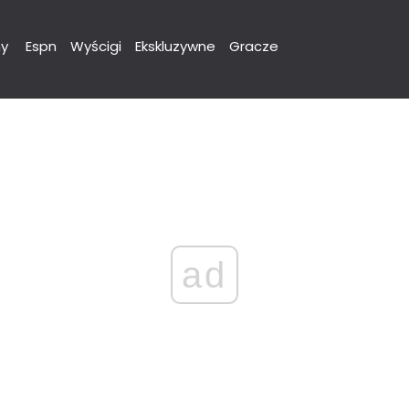
y
Espn
Wyścigi
Ekskluzywne
Gracze
ad