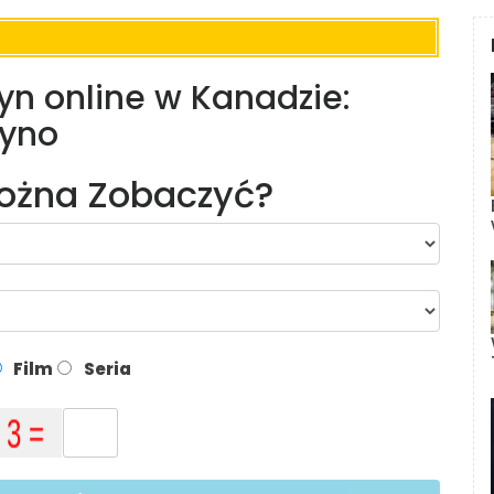
yn online w Kanadzie:
syno
Można Zobaczyć?
Film
Seria