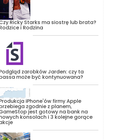
Czy Ricky Starks ma siostrę lub brata?
Rodzice i Rodzina
Podgląd zarobków Jarden: czy ta
passa może być kontynuowana?
Produkcja iPhone'ów firmy Apple
przebiega zgodnie z planem,
GameStop jest gotowy na bank na
nowych konsolach i 3 kolejne gorące
akcje