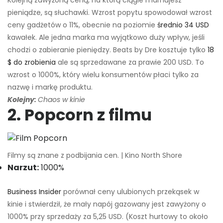
Kolejną zawyżoną ceną, na którą ciągle marnujesz
pieniądze, są słuchawki. Wzrost popytu spowodował wzrost
ceny gadżetów o 11%, obecnie na poziomie
średnio 34 USD
kawałek. Ale jedna marka ma wyjątkowo duży wpływ, jeśli
chodzi o zabieranie pieniędzy. Beats by Dre kosztuje tylko
18
$ do zrobienia
ale są sprzedawane za prawie 200 USD. To
wzrost o 1000%, który wielu konsumentów płaci tylko za
nazwę i markę produktu.
Kolejny:
Chaos w kinie
2. Popcorn z filmu
Filmy są znane z podbijania cen. | Kino North Shore
Narzut:
1000%
Business Insider
porównał ceny ulubionych przekąsek w
kinie i stwierdził, że mały napój gazowany jest zawyżony o
1000% przy sprzedaży za 5,25 USD. (Koszt hurtowy to około