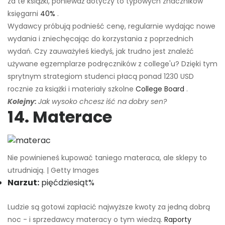
za te książki, ponieważ dotyczy to typowych znaczników
księgarni
40%
.
Wydawcy próbują podnieść cenę, regularnie wydając nowe
wydania i zniechęcając do korzystania z poprzednich
wydań. Czy zauważyłeś kiedyś, jak trudno jest znaleźć
używane egzemplarze podręczników z college'u? Dzięki tym
sprytnym strategiom studenci płacą ponad 1230 USD
rocznie za książki i materiały szkolne
College Board
.
Kolejny:
Jak wysoko chcesz iść na dobry sen?
14. Materace
Nie powinieneś kupować taniego materaca, ale sklepy to
utrudniają. | Getty Images
Narzut:
pięćdziesiąt%
Ludzie są gotowi zapłacić najwyższe kwoty za jedną dobrą
noc - i sprzedawcy materacy o tym wiedzą.
Raporty