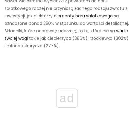
Nawet wielokrotne wycieczki z powrotem do baru
sałatkowego raczej nie przyniosą żadnego rodzaju zwrotu z
inwestycji, jak niektórzy
elementy baru sałatkowego
są
oznaczone ponad 350% w stosunku do wartości detalicznej.
Składniki, które naprawdę uderzają, to te, które nie są
warte
swojej wagi
takie jak ciecierzyca (386%), rzodkiewka (302%)
i młoda kukurydza (277%).
ad