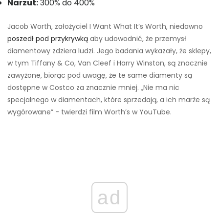
Narzut:
300% do 400%
Jacob Worth, założyciel I Want What It’s Worth, niedawno
poszedł pod przykrywką
aby udowodnić, że przemysł
diamentowy zdziera ludzi. Jego badania wykazały, że sklepy,
w tym Tiffany & Co, Van Cleef i Harry Winston, są znacznie
zawyżone, biorąc pod uwagę, że te same diamenty są
dostępne w Costco za znacznie mniej. „Nie ma nic
specjalnego w diamentach, które sprzedają, a ich marże są
wygórowane” - twierdzi film Worth’s w YouTube.
ad