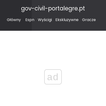
gov-civil-portalegre.pt
Główny
Espn
Wyścigi
Ekskluzywne
Gracze
ad