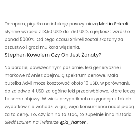
Daraprim, pigułka na infekcję pasożytniczą
Martin Shkreli
słynnie wzrosła z 13,50 USD do 750 USD, a jej koszt wzrósł o
ponad 5000%. Od tego czasu Shkreli został skazany za
oszustwo i grozi mu kara więzienia.
Stephen Kowalem Czy On Jest Żonaty?
Na bardziej powszechnym poziomie, leki generyczne i
markowe również obejmują spektrum cenowe. Mała
butelka Advil może kosztować około 10 USD, w porównaniu
do zaledwie 4 USD za ogólne leki przeciwbólowe, które leczą
te same objawy. W wielu przypadkach rezygnacja z takich
wydatków nie wchodzi w grę, więc konsumenci nadal płacą
za to cenę. To, czy ich na to stać, to zupełnie inna historia.
Śledź Lauren na Twitterze
@la_hamer
.