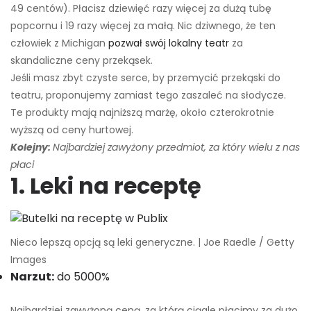
49 centów). Płacisz dziewięć razy więcej za dużą tubę
popcornu i 19 razy więcej za małą. Nic dziwnego, że ten
człowiek z Michigan
pozwał swój lokalny teatr
za
skandaliczne ceny przekąsek.
Jeśli masz zbyt czyste serce, by przemycić przekąski do
teatru, proponujemy zamiast tego zaszaleć na słodycze.
Te produkty mają najniższą marżę, około czterokrotnie
wyższą od ceny hurtowej.
Kolejny:
Najbardziej zawyżony przedmiot, za który wielu z nas
płaci
1. Leki na receptę
Nieco lepszą opcją są leki generyczne. | Joe Raedle / Getty
Images
Narzut:
do 5000%
Najbardziej zawyżoną ceną, za którą ciągle płacimy za dużo