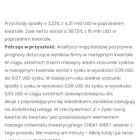
Przychody spadły o 3,23% z 4,31 mld USD w poprzednim
kwartale. Zysk netto wzrósł o 387,5% z 16 mln USD w
poprzednim kwartale.
Patrząc w przyszłość:
Analitycy mają bardziej pozytywne
prognozy dotyczące wyników firmy w następnym kwartale.
W ciągu ostatnich trzech miesięcy średni szacunek zysków
w następnym kwartale wzrósł z zysku w wysokości 0,05 USD
do 0,07 USD zysku. W bieżącym roku średnie szacunki
spadły z zysku w wysokości 0,58 USD do zysku w wysokości
0,53 USD w ciągu ostatnich dziewięćdziesięciu dni.
Akcje z poprawiającymi się wskaźnikami zarobków zasługują
na dodatkową uwagę. W rzeczywistości „E = Zyski rosną
kwartał do kwartału” jest podstawowym elementem
naszego schematu inwestycyjnego CHEAT SHEET właśnie z
tego powodu. Nie marnuj ani minuty - kliknij tutaj i już teraz