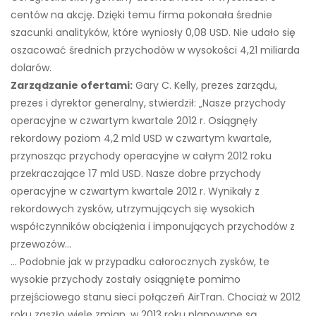
centów na akcję. Dzięki temu firma pokonała średnie
szacunki analityków, które wyniosły 0,08 USD. Nie udało się
oszacować średnich przychodów w wysokości 4,21 miliarda
dolarów.
Zarządzanie ofertami:
Gary C. Kelly, prezes zarządu,
prezes i dyrektor generalny, stwierdził: „Nasze przychody
operacyjne w czwartym kwartale 2012 r. Osiągnęły
rekordowy poziom 4,2 mld USD w czwartym kwartale,
przynosząc przychody operacyjne w całym 2012 roku
przekraczające 17 mld USD. Nasze dobre przychody
operacyjne w czwartym kwartale 2012 r. Wynikały z
rekordowych zysków, utrzymujących się wysokich
współczynników obciążenia i imponujących przychodów z
przewozów…
… Podobnie jak w przypadku całorocznych zysków, te
wysokie przychody zostały osiągnięte pomimo
przejściowego stanu sieci połączeń AirTran. Chociaż w 2012
roku zaszło wiele zmian, w 2013 roku planowane są