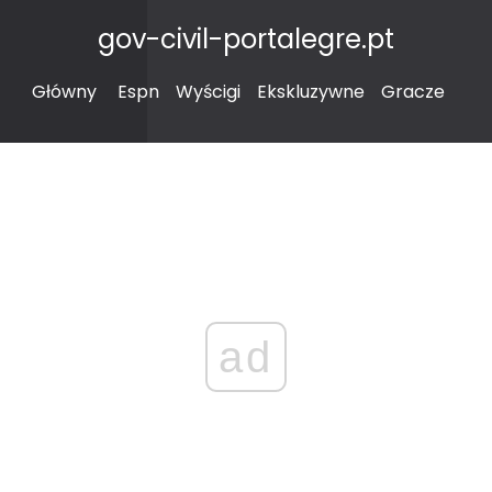
gov-civil-portalegre.pt
Główny
Espn
Wyścigi
Ekskluzywne
Gracze
ad