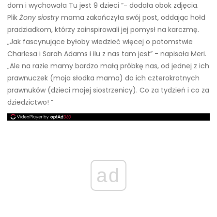
dom i wychowała Tu jest 9 dzieci ”- dodała obok zdjęcia.
Plik
Żony siostry
mama zakończyła swój post, oddając hołd
pradziadkom, którzy zainspirowali jej pomysł na karczmę.
„Jak fascynujące byłoby wiedzieć więcej o potomstwie
Charlesa i Sarah Adams i ilu z nas tam jest” - napisała Meri.
„Ale na razie mamy bardzo małą próbkę nas, od jednej z ich
prawnuczek (moja słodka mama) do ich czterokrotnych
prawnuków (dzieci mojej siostrzenicy). Co za tydzień i co za
dziedzictwo! ”
ad