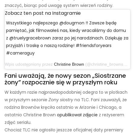
znaczyć, biorąc pod uwagę system wierzeń rodziny.
Zobacz ten post na Instagramie
Wszystkiego najlepszego @dougmon !! Zawsze będę
pamiętać, jak filmowałeś nas, kiedy wracaliśmy do domu
z @truelygracebrown zaraz po jej narodzinach. Dziękuję za
przyjaźń i troskę o naszą rodzinę! #friendsforyears
#cameraguy
Wpis udostępniony przez
Christine Brown
(@christine_brownsw) w dniu 27 września 2019 r. o godzinie 12:47 czasu pacyficznego
Fani uważają, że nowy sezon „Siostrzane
żony” rozpocznie się w przyszłym roku
W każdym razie najprawdopodobniej odegra to w plotkach
w przyszłym sezonie
Żony siostry
na TLC. Fani zauważyli, że
rodzina Brownów kręciła ostatnio w Arizonie i Chicago, a
ostatnio Christine Brown
opublikował zdjęcie
z reżyserem
zdjęć serialu.
Chociaż TLC nie ogłosiło jeszcze oficjalnej daty premiery