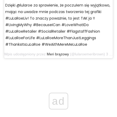
Dzięki @lularoe za sprawienie, że poczułem się wyjątkowo,
mając na uwadze mnie podczas tworzenia tej grafiki
#LuLaRoeLiv! To znaczy poważnie, to jest TAK ja !!
#LivingMyWhy #BecauseICan #LoveWhatIDo
#LuLaRoeRetailer #SocialRetailer #FlagstaffFashion
#LuLaRoeForLife #LuLaRoeMoreThanJustLeggings
#ThanksItsLuLaRoe #WeAithMereMeLuLaRoe
Wpis udostępniony przez
Meri brązowy
(@lularoemeribrown) 3 listopada 2019 o 14:30 czasu PST
ad