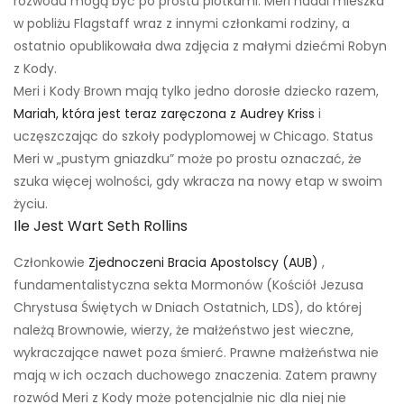
rozwodu mogą być po prostu plotkami. Meri nadal mieszka
w pobliżu Flagstaff wraz z innymi członkami rodziny, a
ostatnio opublikowała dwa zdjęcia z małymi dziećmi Robyn
z Kody.
Meri i Kody Brown mają tylko jedno dorosłe dziecko razem,
Mariah, która jest teraz zaręczona z Audrey Kriss
i
uczęszczając do szkoły podyplomowej w Chicago. Status
Meri w „pustym gniazdku” może po prostu oznaczać, że
szuka więcej wolności, gdy wkracza na nowy etap w swoim
życiu.
Ile Jest Wart Seth Rollins
Członkowie
Zjednoczeni Bracia Apostolscy (AUB)
,
fundamentalistyczna sekta Mormonów (Kościół Jezusa
Chrystusa Świętych w Dniach Ostatnich, LDS), do której
należą Brownowie, wierzy, że małżeństwo jest wieczne,
wykraczające nawet poza śmierć. Prawne małżeństwa nie
mają w ich oczach duchowego znaczenia. Zatem prawny
rozwód Meri z Kody może potencjalnie nic dla niej nie