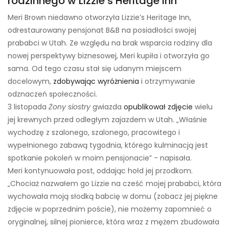
rodzinnego w Lizzie’s Heritage Inn
Meri Brown niedawno otworzyła Lizzie’s Heritage Inn,
odrestaurowany pensjonat B&B na posiadłości swojej
prababci w Utah. Ze względu na brak wsparcia rodziny dla
nowej perspektywy biznesowej, Meri kupiła i otworzyła go
sama. Od tego czasu stał się udanym miejscem
docelowym,
zdobywając wyróżnienia
i otrzymywanie
odznaczeń społeczności.
3 listopada
Żony siostry
gwiazda
opublikował zdjęcie
wielu
jej krewnych przed odległym zajazdem w Utah. „Właśnie
wychodzę z szalonego, szalonego, pracowitego i
wypełnionego zabawą tygodnia, którego kulminacją jest
spotkanie pokoleń w moim pensjonacie” - napisała.
Meri kontynuowała post, oddając hołd jej przodkom.
„Chociaż nazwałem go Lizzie na cześć mojej prababci, która
wychowała moją słodką babcię w domu (zobacz jej piękne
zdjęcie w poprzednim poście), nie możemy zapomnieć o
oryginalnej, silnej pionierce, która wraz z mężem zbudowała