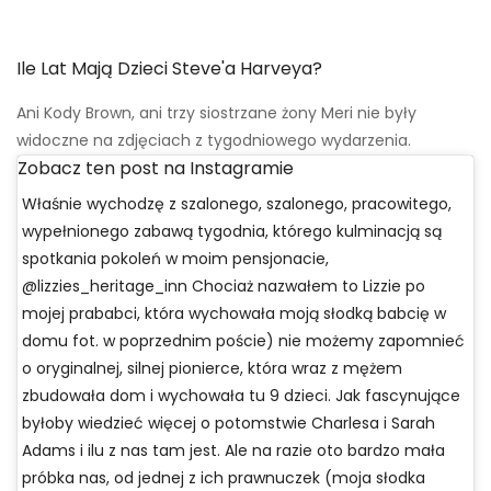
Ile Lat Mają Dzieci Steve'a Harveya?
Ani Kody Brown, ani trzy siostrzane żony Meri nie były
widoczne na zdjęciach z tygodniowego wydarzenia.
Zobacz ten post na Instagramie
Właśnie wychodzę z szalonego, szalonego, pracowitego,
wypełnionego zabawą tygodnia, którego kulminacją są
spotkania pokoleń w moim pensjonacie,
@lizzies_heritage_inn Chociaż nazwałem to Lizzie po
mojej prababci, która wychowała moją słodką babcię w
domu fot. w poprzednim poście) nie możemy zapomnieć
o oryginalnej, silnej pionierce, która wraz z mężem
zbudowała dom i wychowała tu 9 dzieci. Jak fascynujące
byłoby wiedzieć więcej o potomstwie Charlesa i Sarah
Adams i ilu z nas tam jest. Ale na razie oto bardzo mała
próbka nas, od jednej z ich prawnuczek (moja słodka