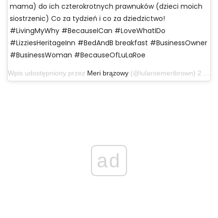
mama) do ich czterokrotnych prawnuków (dzieci moich
siostrzenic) Co za tydzień i co za dziedzictwo!
#LivingMyWhy #BecauseICan #LoveWhatIDo
#LizziesHeritageInn #BedAndB breakfast #BusinessOwner
#BusinessWoman #BecauseOfLuLaRoe
Wpis udostępniony przez
Meri brązowy
(@lularoemeribrown) 2 listopada 2019 o 23:05 czasu PDT
ad