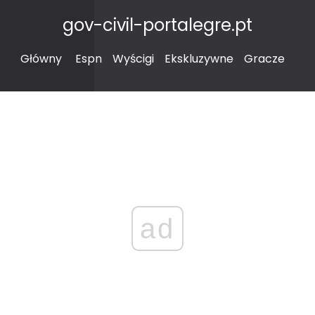
gov-civil-portalegre.pt
Główny
Espn
Wyścigi
Ekskluzywne
Gracze
ad