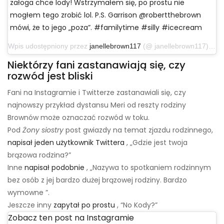
załoga chce lody! Wstrzymałem się, po prostu nie
mogłem tego zrobić lol. P.S. Garrison @robertthebrown
mówi, że to jego „poza”. #familytime #silly #icecream
Wpis udostępniony przez
janellebrown117
(@ janellebrown117) 30 października 2019 o 3:24 czasu PDT
Niektórzy fani zastanawiają się, czy
rozwód jest bliski
Fani na Instagramie i Twitterze zastanawiali się, czy
najnowszy przykład dystansu Meri od reszty rodziny
Brownów może oznaczać rozwód w toku.
Pod
Żony siostry
post gwiazdy na temat zjazdu rodzinnego,
napisał jeden użytkownik Twittera
, „Gdzie jest twoja
brązowa rodzina?”
Inne
napisał podobnie
, „Nazywa to spotkaniem rodzinnym
bez osób z jej bardzo dużej brązowej rodziny. Bardzo
wymowne ”.
Jeszcze inny
zapytał po prostu
, “No Kody?”
Zobacz ten post na Instagramie