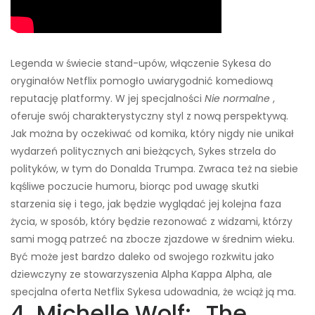
Legenda w świecie stand-upów, włączenie Sykesa do
oryginałów Netflix pomogło uwiarygodnić komediową
reputację platformy. W jej specjalności
Nie normalne
,
oferuje swój charakterystyczny styl z nową perspektywą.
Jak można by oczekiwać od komika, który nigdy nie unikał
wydarzeń politycznych ani bieżących, Sykes strzela do
polityków, w tym do Donalda Trumpa. Zwraca też na siebie
kąśliwe poczucie humoru, biorąc pod uwagę skutki
starzenia się i tego, jak będzie wyglądać jej kolejna faza
życia, w sposób, który będzie rezonować z widzami, którzy
sami mogą patrzeć na zbocze zjazdowe w średnim wieku.
Być może jest bardzo daleko od swojego rozkwitu jako
dziewczyny ze stowarzyszenia Alpha Kappa Alpha, ale
specjalna oferta Netflix Sykesa udowadnia, że ​​wciąż ją ma.
4. Michelle Wolf: „The