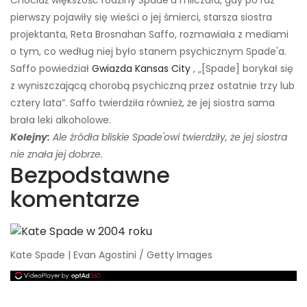
Chociaż większość rodziny Spade'a milczała, gdy po raz
pierwszy pojawiły się wieści o jej śmierci, starsza siostra
projektanta, Reta Brosnahan Saffo, rozmawiała z mediami
o tym, co według niej było stanem psychicznym Spade'a.
Saffo powiedział
Gwiazda Kansas City
, „[Spade] borykał się
z wyniszczającą chorobą psychiczną przez ostatnie trzy lub
cztery lata”. Saffo twierdziła również, że jej siostra sama
brała leki alkoholowe.
Kolejny:
Ale źródła bliskie Spade'owi twierdziły, że jej siostra
nie znała jej dobrze.
Bezpodstawne
komentarze
Kate Spade | Evan Agostini / Getty Images