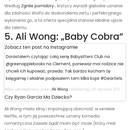
Według
Zgniłe pomidory
, krytycy wyrazili głębokie uznanie
dla zdolności Wolfa do doskonalenia żartu i perfekcyjnego
wykonania go, a ta oferta specjalna stanowi idealne ujście
dla talentu.
5. Ali Wong: „Baby Cobra”
Zobacz ten post na Instagramie
Dorastałem czytając całą serię Babysitters Club na
@greenapplebooks na Clement, ponieważ moi rodzice nie
chcieli ich kupować, prawda. Tak bardzo kocham tę
księgarnię i właśnie podpisałem tam kilka kopii #DearGirls.
Wpis udostępniony przez
Ali Wong
(@aliwong) 19 stycznia 2020 o 10:30 czasu PST
Czy Ryan Garcia Ma Dziecko?
Ali Wong miała silną i imponującą obecność w serwisie
Netflix, w tym jej powszechnie uznany komedia
romantyczna
Zawsze bądź moim być może
(który miał