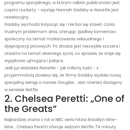
programu specjalnego, w którym odbiór publiczności jest
często rozdarty - występ Hannah Gadsby w
Nanette
jest
rewelacyjny.
Gadsby wychodzi kołysząc się i nie boi się stawić czoła
trudnym problemom dnia, oferując zjadliwy komentarz
społeczny na temat molestowania seksualnego i
dysproporcji płciowych. Po drodze jest niezwykle szczera i
otwarta na temat własnego życia, co sprawia, że ​​staje się
wyjątkowo ujmująca i paląca.
Jeśli już widziałeś
Nanette -
jak miliony ludzi - z
przyjemnością dowiesz się, że firma Gadsby wydała nową
specjalną wersję o nazwie
Douglas
. Jest również dostępny
w serwisie Netflix.
2. Chelsea Peretti: „One of
the Greats”
Najbardziej znana z roli w NBC seria hitów
Brooklyn Nine-
Nine
, Chelsea Peretti oferuje widzom Netflix 74 minuty