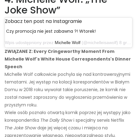
Joke Show”
Zobacz ten post na Instagramie
Czy promocja nie jest zabawna ?! Wtorek!
Wpis udostępniony przez
Michelle Wolf
(@michelleisawolf) 8 grudnia 2019 o 17:29 czasu PST
ZWIĄZANE Z: Every Cringeworthy Moment From
Michelle Wolf's White House Correspondents's Dinner
Speech
Michelle Wolf całkowicie pochyla się nad kontrowersyjnymi
tematami. Jej występ na kolacji korespondentów w Białym
Domu w 2018 roku wywołał takie poruszenie, że komik nie
został nawet zaproszony do wygłoszenia przemówienia w
przyszłym roku.
Wiele osób poznało otwartą komik poprzez jej występy jako
korespondentka
The Daily Show
i specjalny serwis Netflix
The Joke Show
daje jej więcej czasu i miejsca na
zaprezentowanie własnego, niepowtarzalnego stylu.