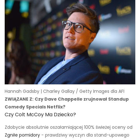
Hannah Gadsby | Charley Gallay / Getty Images dla AFI
ZWIĄZANE Z:
Czy Dave Chappelle zrujnował Standup
Comedy Specials Netflix?
Czy Colt McCoy Ma Dziecko?
Zdobycie absolutnie oszałamiającej 100% świeżej oceny od
Zgniłe pomidory
- prawdziwy wyczyn dla stand-upowego