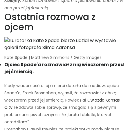
Kolejny:
Spade rozmawiał z ojcem o planowaniu podróży w
noc przed jej śmiercią.
Ostatnia rozmowa z
ojcem
Kate Spade | Matthew Simmons / Getty Images
Ojciec Spade'a rozmawiał z nią wieczorem przed
jej śmiercią.
Kiedy wiadomość o jej śmierci dotarła do mediów, ojciec
Spade'a, Frank Brosnahan, wyjawił, że rozmawiał z córką
wieczorem przed jej śmiercią. Powiedział
Gwiazda Kansas
City
że zdawał sobie sprawę, że zmagała się z pewnymi
problemami psychicznymi i że „brała tabletki, których
odradziłam”.
Brosnahan ujawnił również, że projektantka mody planuje