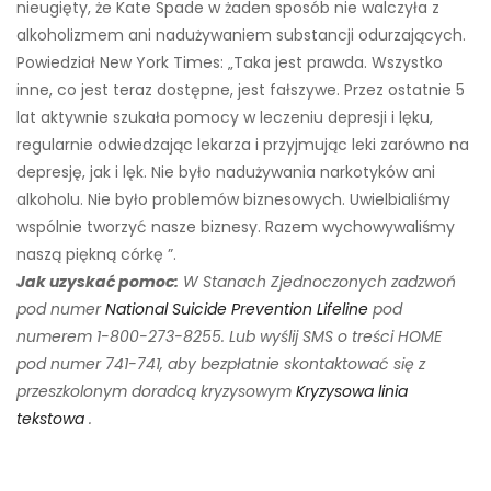
nieugięty, że Kate Spade w żaden sposób nie walczyła z
alkoholizmem ani nadużywaniem substancji odurzających.
Powiedział New York Times: „Taka jest prawda. Wszystko
inne, co jest teraz dostępne, jest fałszywe. Przez ostatnie 5
lat aktywnie szukała pomocy w leczeniu depresji i lęku,
regularnie odwiedzając lekarza i przyjmując leki zarówno na
depresję, jak i lęk. Nie było nadużywania narkotyków ani
alkoholu. Nie było problemów biznesowych. Uwielbialiśmy
wspólnie tworzyć nasze biznesy. Razem wychowywaliśmy
naszą piękną córkę ”.
Jak uzyskać pomoc:
W Stanach Zjednoczonych zadzwoń
pod numer
National Suicide Prevention Lifeline
pod
numerem 1-800-273-8255. Lub wyślij SMS o treści HOME
pod numer 741-741, aby bezpłatnie skontaktować się z
przeszkolonym doradcą kryzysowym
Kryzysowa linia
tekstowa
.