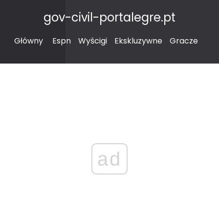
gov-civil-portalegre.pt
Główny
Espn
Wyścigi
Ekskluzywne
Gracze
ad