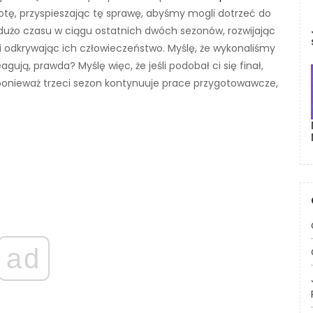
otę, przyspieszając tę ​​sprawę, abyśmy mogli dotrzeć do
 dużo czasu w ciągu ostatnich dwóch sezonów, rozwijając
ie i odkrywając ich człowieczeństwo. Myślę, że wykonaliśmy
gują, prawda? Myślę więc, że jeśli podobał ci się finał,
 ponieważ trzeci sezon kontynuuje prace przygotowawcze,
ad