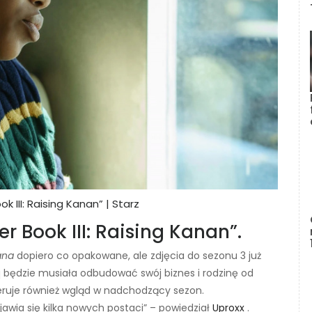
k III: Raising Kanan” | Starz
r Book III: Raising Kanan”.
nana
dopiero co opakowane, ale zdjęcia do sezonu 3 już
q będzie musiała odbudować swój biznes i rodzinę od
ruje również wgląd w nadchodzący sezon.
ojawia się kilka nowych postaci” – powiedział
Uproxx
.