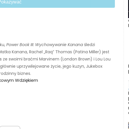
Pokazywać
ku,
Power Book III: Wychowywanie Kanana
śledzi
Matka Kanana, Rachel „Raq” Thomas (Patina Miller) jest
es ze swoimi braćmi Marvinem (London Brown) i Lou Lou
łównie uprzywilejowane życie, jego kuzyn, Jukebox
rodzinny biznes.
rkowym Wdziękiem