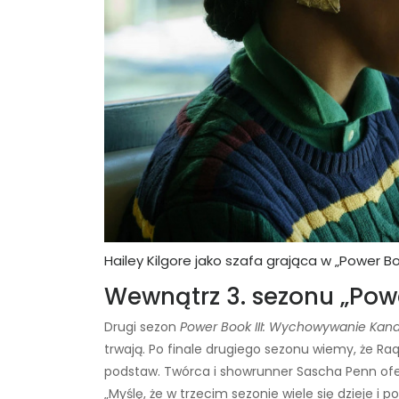
Hailey Kilgore jako szafa grająca w „Power Boo
Wewnątrz 3. sezonu „Powe
Drugi sezon
Power Book III: Wychowywanie Ka
trwają. Po finale drugiego sezonu wiemy, że Ra
podstaw. Twórca i showrunner Sascha Penn ofe
„Myślę, że w trzecim sezonie wiele się dzieje i p