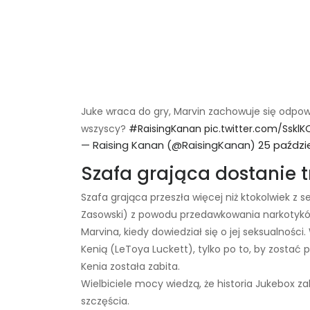
Juke wraca do gry, Marvin zachowuje się odpowie
wszyscy?
#RaisingKanan
pic.twitter.com/SsklK
— Raising Kanan (@RaisingKanan)
25 paździe
Szafa grająca dostanie t
Szafa grająca przeszła więcej niż ktokolwiek z se
Zasowski) z powodu przedawkowania narkotyków 
Marvina, kiedy dowiedział się o jej seksualnośc
Kenią (LeToya Luckett), tylko po to, by zostać 
Kenia została zabita.
Wielbiciele mocy wiedzą, że historia Jukebox za
szczęścia.