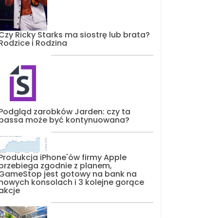
Czy Ricky Starks ma siostrę lub brata?
Rodzice i Rodzina
Podgląd zarobków Jarden: czy ta
passa może być kontynuowana?
Produkcja iPhone'ów firmy Apple
przebiega zgodnie z planem,
GameStop jest gotowy na bank na
nowych konsolach i 3 kolejne gorące
akcje