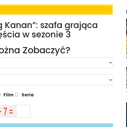
ng Kanan”: szafa grająca
ęścia w sezonie 3
Można Zobaczyć?
Film
Seria