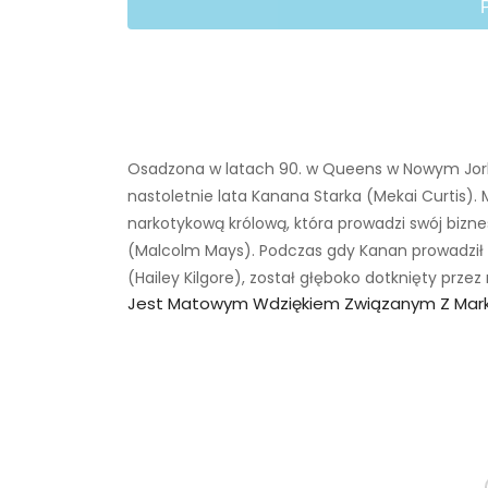
Osadzona w latach 90. w Queens w Nowym Jor
nastoletnie lata Kanana Starka (Mekai Curtis). 
narkotykową królową, która prowadzi swój bizn
(Malcolm Mays). Podczas gdy Kanan prowadził g
(Hailey Kilgore), został głęboko dotknięty przez 
Jest Matowym Wdziękiem Związanym Z Ma