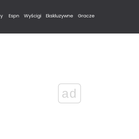
y
Espn
Wyścigi
Ekskluzywne
Gracze
ad