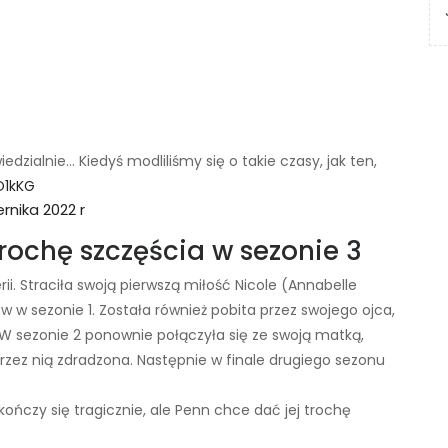
dzialnie… Kiedyś modliliśmy się o takie czasy, jak ten,
O1kKG
rnika 2022 r
rochę szczęścia w sezonie 3
rii. Straciła swoją pierwszą miłość Nicole (Annabelle
w sezonie 1. Została również pobita przez swojego ojca,
i. W sezonie 2 ponownie połączyła się ze swoją matką,
przez nią zdradzona. Następnie w finale drugiego sezonu
kończy się tragicznie, ale Penn chce dać jej trochę