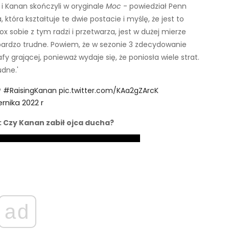
 i Kanan skończyli w oryginale
Moc
- powiedział Penn
 która kształtuje te dwie postacie i myślę, że jest to
ox sobie z tym radzi i przetwarza, jest w dużej mierze
 bardzo trudne. Powiem, że w sezonie 3 zdecydowanie
 grającej, ponieważ wydaje się, że poniosła wiele strat.
udne.'
?
#RaisingKanan
pic.twitter.com/KAa2gZArcK
rnika 2022 r
: Czy Kanan zabił ojca ducha?
ad