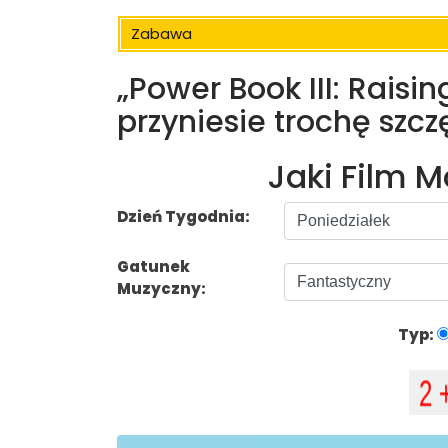
Zabawa
„Power Book III: Raisi
przyniesie trochę szcz
Jaki Film 
Dzień Tygodnia:
Gatunek
Muzyczny:
Typ: