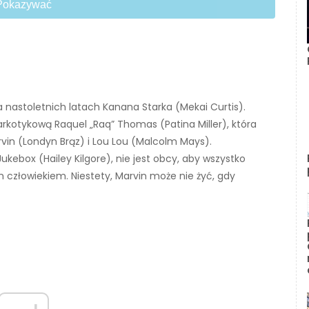
Pokazywać
a nastoletnich latach Kanana Starka (Mekai Curtis).
kotykową Raquel „Raq” Thomas (Patina Miller), która
vin (Londyn Brąz) i Lou Lou (Malcolm Mays).
Jukebox (Hailey Kilgore), nie jest obcy, aby wszystko
 człowiekiem. Niestety, Marvin może nie żyć, gdy