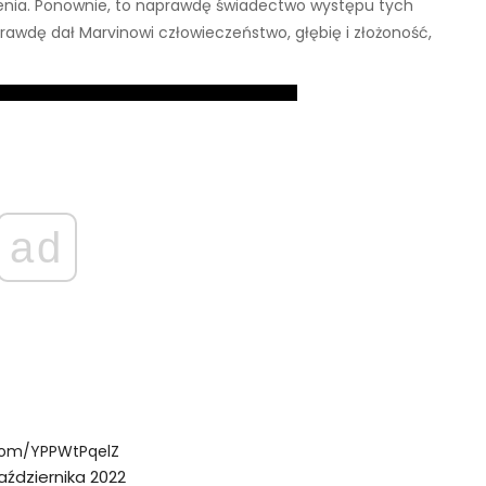
upienia. Ponownie, to naprawdę świadectwo występu tych
rawdę dał Marvinowi człowieczeństwo, głębię i złożoność,
ad
.com/YPPWtPqelZ
aździernika 2022