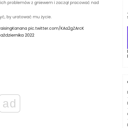
oich problemów z gniewem i zaczął pracować nad
yć, by uratować mu życie.
aisingKanana
pic.twitter.com/KAa2gZArcK
aździernika 2022
ad