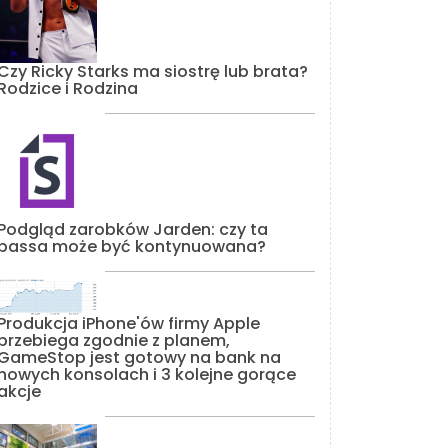
Czy Ricky Starks ma siostrę lub brata?
Rodzice i Rodzina
Podgląd zarobków Jarden: czy ta
passa może być kontynuowana?
Produkcja iPhone'ów firmy Apple
przebiega zgodnie z planem,
GameStop jest gotowy na bank na
nowych konsolach i 3 kolejne gorące
akcje