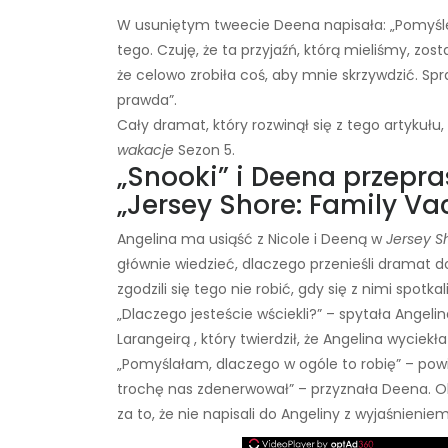
W usuniętym tweecie Deena napisała: „Pomyśleć,
tego. Czuję, że ta przyjaźń, którą mieliśmy, zos
że celowo zrobiła coś, aby mnie skrzywdzić. Spr
prawda”.
Cały dramat, który rozwinął się z tego artykuł
wakacje
Sezon 5.
„Snooki” i Deena przepr
„Jersey Shore: Family Va
Angelina ma usiąść z Nicole i Deeną w
Jersey S
głównie wiedzieć, dlaczego przenieśli dramat 
zgodzili się tego nie robić, gdy się z nimi spotka
„Dlaczego jesteście wściekli?” – spytała Angeli
Larangeirą , który twierdził, że Angelina wyciekła
„Pomyślałam, dlaczego w ogóle to robię” – powi
trochę nas zdenerwował” – przyznała Deena. Obo
za to, że nie napisali do Angeliny z wyjaśnieniem