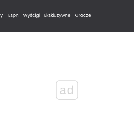
y
Espn
Wyścigi
Ekskluzywne
Gracze
ad