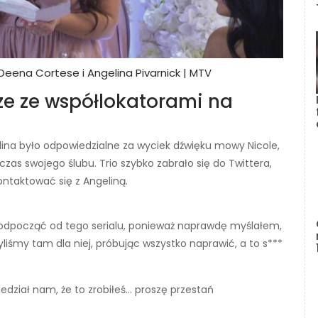
, Deena Cortese i Angelina Pivarnick | MTV
ze ze współlokatorami na
lina było odpowiedzialne za wyciek dźwięku mowy Nicole,
zas swojego ślubu. Trio szybko zabrało się do Twittera,
ontaktować się z Angeliną.
odpocząć od tego serialu, ponieważ naprawdę myślałem,
yliśmy tam dla niej, próbując wszystko naprawić, a to s***
dział nam, że to zrobiłeś… proszę przestań