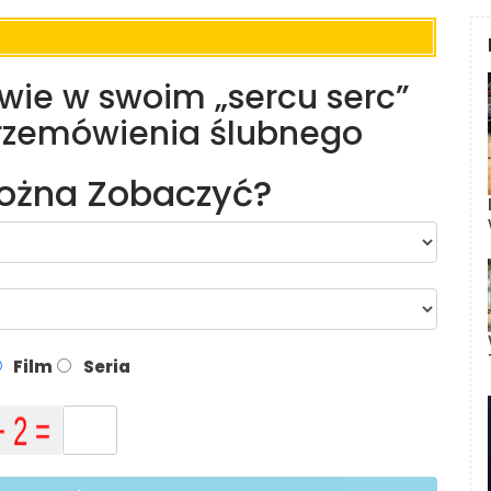
i wie w swoim „sercu serc”
przemówienia ślubnego
Można Zobaczyć?
Film
Seria