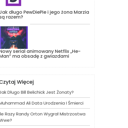
Jak długo PewDiePie i jego żona Marzia
są razem?
Nowy serial animowany Netflix „He-
Man” ma obsadę z gwiazdami
Czytaj Więcej
Jak Długo Bill Belichick Jest Żonaty?
Muhammad Ali Data Urodzenia I Śmierci
Ile Razy Randy Orton Wygrał Mistrzostwa
Wwe?