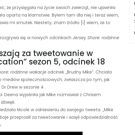
 że przysięgała na życie swoich zwierząt, nie ujawniła
tała oparta na kłamstwie. Byłem tam dla niej i teraz wiem,
awia mi smutek. Niestety, znam źródło [i] wiem, że to
u, rozgrywa się w nowych odcinkach
Jersey Shore: rodzinne
aszają za tweetowanie w
cation” sezon 5, odcinek 18
hore: rodzinne wakacje
odcinek „Brudny Mike”. Chciała
do mediów społecznościowych, zwłaszcza po tym, jak
li Dr Drew w sezonie 4 .
na. Deena wyjaśniła jak Mike rozmawiał z Chrisem
 dźwięk.
edziała Nicole w odniesieniu do swojego tweeta. „Mike
je przeprosili za tweetowanie i wzięli odpowiedzialność
.