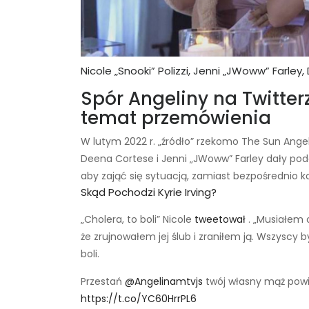
Nicole „Snooki” Polizzi, Jenni „JWoww” Farley
Spór Angeliny na Twitter
temat przemówienia
W lutym 2022 r. „źródło” rzekomo The Sun Ange
Deena Cortese i Jenni „JWoww” Farley dały podc
aby zająć się sytuacją, zamiast bezpośrednio k
Skąd Pochodzi Kyrie Irving?
„Cholera, to boli” Nicole
tweetował
. „Musiałem 
że zrujnowałem jej ślub i zraniłem ją. Wszyscy b
boli.
Przestań
@Angelinamtvjs
twój własny mąż powie
https://t.co/YC60HrrPL6