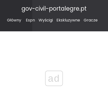
gov-civil-portalegre.pt
Główny
Espn
Wyścigi
Ekskluzywne
Gracze
ad