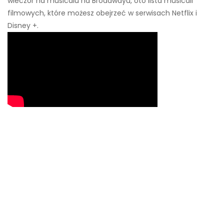
wieczór na musicalu na Broadwayu, oto lista musicali
filmowych, które możesz obejrzeć w serwisach Netflix i
Disney +.