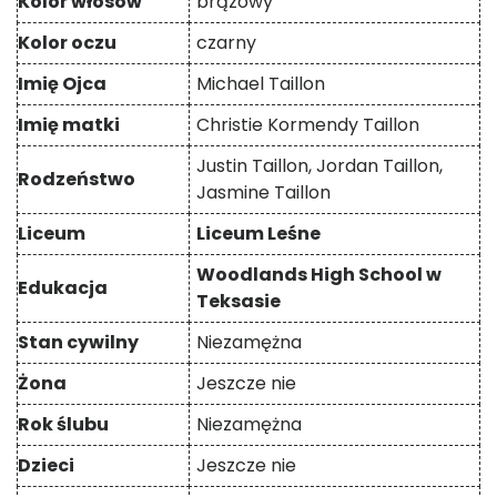
Kolor włosów
brązowy
Kolor oczu
czarny
Imię Ojca
Michael Taillon
Imię matki
Christie Kormendy Taillon
Justin Taillon, Jordan Taillon,
Rodzeństwo
Jasmine Taillon
Liceum
Liceum Leśne
Woodlands High School w
Edukacja
Teksasie
Stan cywilny
Niezamężna
Żona
Jeszcze nie
Rok ślubu
Niezamężna
Dzieci
Jeszcze nie