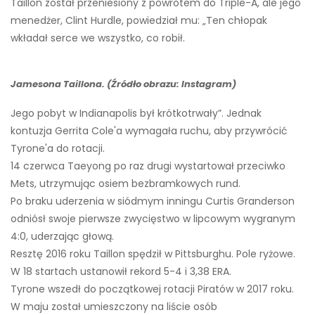
Taillon został przeniesiony z powrotem do Triple-A, ale jego
menedżer, Clint Hurdle, powiedział mu: „Ten chłopak
wkładał serce we wszystko, co robił.
Jamesona Taillona. (Źródło obrazu: Instagram)
Jego pobyt w Indianapolis był krótkotrwały”. Jednak
kontuzja Gerrita Cole'a wymagała ruchu, aby przywrócić
Tyrone'a do rotacji.
14 czerwca Taeyong po raz drugi wystartował przeciwko
Mets, utrzymując osiem bezbramkowych rund.
Po braku uderzenia w siódmym inningu Curtis Granderson
odniósł swoje pierwsze zwycięstwo w lipcowym wygranym
4:0, uderzając głową.
Resztę 2016 roku Taillon spędził w Pittsburghu. Pole ryżowe.
W 18 startach ustanowił rekord 5-4 i 3,38 ERA.
Tyrone wszedł do początkowej rotacji Piratów w 2017 roku.
W maju został umieszczony na liście osób