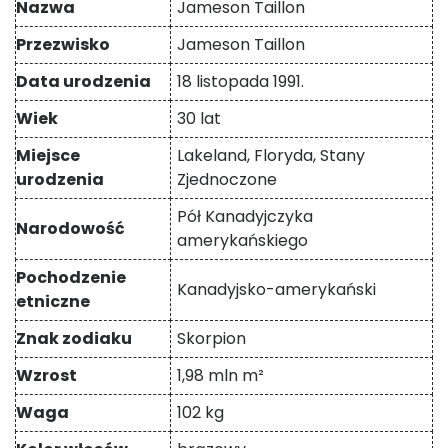
Nazwa
Jameson Taillon
Przezwisko
Jameson Taillon
Data urodzenia
18 listopada 1991.
Wiek
30 lat
Miejsce
Lakeland, Floryda, Stany
urodzenia
Zjednoczone
Pół Kanadyjczyka
Narodowość
amerykańskiego
Pochodzenie
Kanadyjsko-amerykański
etniczne
Znak zodiaku
Skorpion
Wzrost
1,98 mln m²
Waga
102 kg