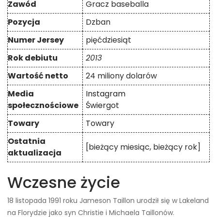
Zawód
Gracz baseballa
Pozycja
Dzban
Numer Jersey
pięćdziesiąt
Rok debiutu
2013
Wartość netto
24 miliony dolarów
Media
Instagram
społecznościowe
Świergot
Towary
Towary
Ostatnia
[bieżący miesiąc, bieżący rok]
aktualizacja
Wczesne życie
18 listopada 1991 roku Jameson Taillon urodził się w Lakeland
na Florydzie jako syn Christie i Michaela Taillonów.