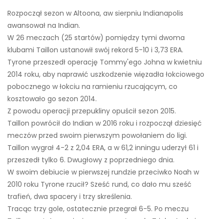
Rozpoczął sezon w Altoona, aw sierpniu Indianapolis
awansował na Indian.
W 26 meczach (25 startów) pomiędzy tymi dwoma
klubami Taillon ustanowił swój rekord 5-10 i 3,73 ERA.
Tyrone przeszedł operację Tommy'ego Johna w kwietniu
2014 roku, aby naprawić uszkodzenie więzadła łokciowego
pobocznego w łokciu na ramieniu rzucającym, co
kosztowało go sezon 2014.
Z powodu operacji przepukliny opuścił sezon 2015.
Taillon powrócił do Indian w 2016 roku i rozpoczął dziesięć
meczów przed swoim pierwszym powołaniem do ligi.
Taillon wygrał 4-2 z 2,04 ERA, a w 61,2 inningu uderzył 61 i
przeszedł tylko 6. Dwugłowy z poprzedniego dnia.
W swoim debiucie w pierwszej rundzie przeciwko Noah w
2010 roku Tyrone rzucił? Sześć rund, co dało mu sześć
trafień, dwa spacery i trzy skreślenia.
Tracąc trzy gole, ostatecznie przegrał 6-5. Po meczu