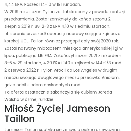
4,44 ERA. Poszedł 14-10 w 191 rundach.
W 2019 roku sezon Tyllon został skrócony z powodu kontuzji
przedramienia. Został zamknięty do końca sezonu 2
sierpnia 2019 r. Był 2-3 z ERA 4,10 w siedmiu startach.
14 sierpnia przeszedł operację naprawy ścięgna zginacza i
korekcji UCL. Taillon również przegapił cały swój 2020 rok.
Został nazwany miotaczem miesiąca amerykańskiej ligi w
lipcu, publikując 1,16 ERA. Zakończył sezon 2021 z rekordem
8-6 w 29 startach, 4.30 ERA i 140 strajkami w 144+1/3 rund.
2 czerwca 2022 r. Tyllon wrócił do Los Angeles w drugim
meczu swojego dwugłowego meczu przeciwko Aniołom,
gdzie odbił siedem doskonałych rund.
Ta oferta ostatecznie zakończyła się dublem Jareda
Walsha w ósmej rundzie.
Miłość Życie| Jameson
Taillon
Jameson Taillon spotyka się ze swoją piękną dziewczyną,