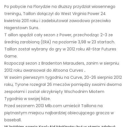
Po pobycie na Florydzie na dłuższy przydział wiosennego
treningu, Taillon dołączył do West Virginia Power 24
kwietnia 2011 roku i zadebiutował zawodowo przeciwko
Hagerstown Suns.
T
aillon spędził cały sezon z Power, przechodząc 2-3 ze
średnią zarobioną (ERA) na poziomie 3,98 w 23 startach.
Taillon został wybrany do gry w 2012 roku All-Star Futures
Game.
Rozpoczął sezon z Bradenton Marauders, zanim w sierpniu
2012 roku awansował do Altoona Curves
.
W swoim pierwszym tygodniu na Curve, 20-26 sierpnia 2012
roku, Tyrone rozegrał 26 meczów pomiędzy swoimi dwoma
zespołami i został okrzyknięty Wschodnim Miotem
Tygodnia w swojej lidze.
Przed sezonem 2013
Mlb.com
umieścił Taillona na
piętnastym miejscu najbardziej obiecującego gracza w
baseball.
W krótkim czasie Kool-Aid McKinstry był w stanie zdobyć