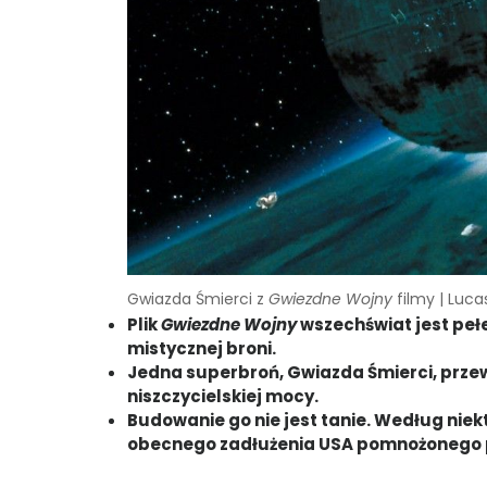
Gwiazda Śmierci z
Gwiezdne Wojny
filmy | Luca
Plik
Gwiezdne Wojny
wszechświat jest pełe
mistycznej broni.
Jedna superbroń, Gwiazda Śmierci, prze
niszczycielskiej mocy.
Budowanie go nie jest tanie. Według niek
obecnego zadłużenia USA pomnożonego pr