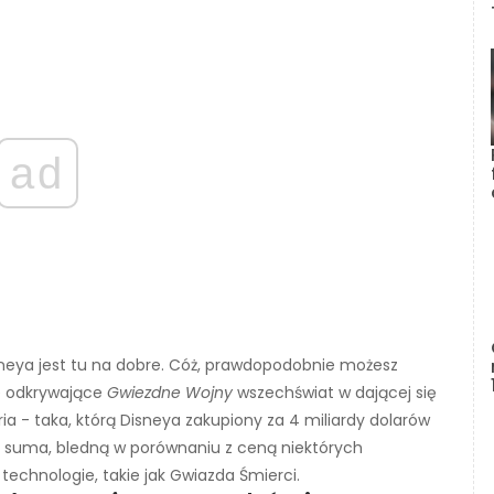
ad
sneya jest tu na dobre. Cóż, prawdopodobnie możesz
ne odkrywające
Gwiezdne Wojny
wszechświat w dającej się
eria - taka, którą Disneya zakupiony za 4 miliardy dolarów
ża suma, bledną w porównaniu z ceną niektórych
technologie, takie jak Gwiazda Śmierci.