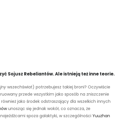
ć Sojusz Rebeliantów. Ale istnieją też inne teorie.
jny
wszechświat) potrzebujesz takiej broni? Oczywiście
struowany przede wszystkim jako sposób na zniszczenie
y również jako środek odstraszający dla wszelkich innych
anów
unosząc się jednak wokół, co oznacza, że ​​
najeźdźcami spoza galaktyki, w szczególności
Yuuzhan