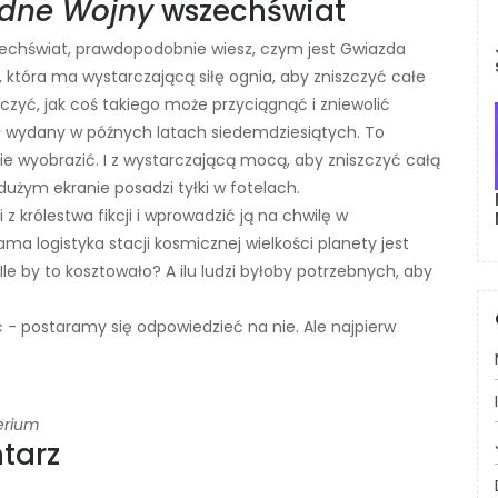
dne Wojny
wszechświat
chświat, prawdopodobnie wiesz, czym jest Gwiazda
, która ma wystarczającą siłę ognia, aby zniszczyć całe
czyć, jak coś takiego może przyciągnąć i zniewolić
ł wydany w późnych latach siedemdziesiątych. To
e wyobrazić. I z wystarczającą mocą, aby zniszczyć całą
 dużym ekranie posadzi tyłki w fotelach.
 królestwa fikcji i wprowadzić ją na chwilę w
ama logistyka stacji kosmicznej wielkości planety jest
Ile by to kosztowało? A ilu ludzi byłoby potrzebnych, aby
 - postaramy się odpowiedzieć na nie. Ale najpierw
erium
tarz