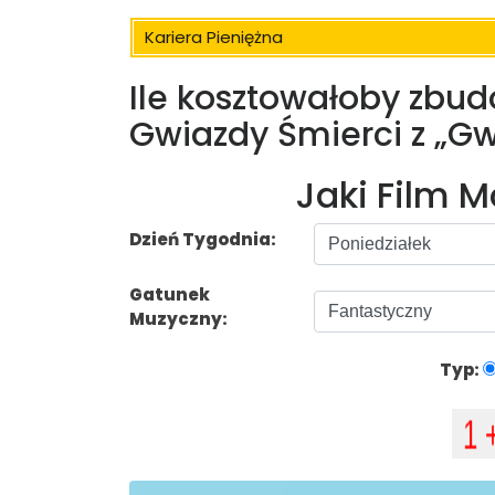
Kariera Pieniężna
Ile kosztowałoby zbu
Gwiazdy Śmierci z „G
Jaki Film 
Dzień Tygodnia:
Gatunek
Muzyczny:
Typ: