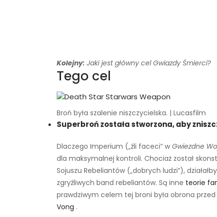
Kolejny:
Jaki jest główny cel Gwiazdy Śmierci?
Tego cel
Broń była szalenie niszczycielska. | Lucasfilm
Superbroń została stworzona, aby zniszczy
Dlaczego Imperium („źli faceci” w
Gwiezdne Wo
dla maksymalnej kontroli. Chociaż został skon
Sojuszu Rebeliantów („dobrych ludzi”), działałb
zgryźliwych band rebeliantów. Są inne
teorie f
prawdziwym celem tej broni była obrona przed 
Vong
.