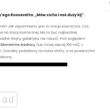
'ego Roosevelta: „Mów cicho i noś duży kij”.
nie? Jak wspomniano, jest to stacja kosmiczna. Cóż,
a na stacji kosmicznej. Ma to być najbardziej
ezdne Wojny
galaktyka, nie nasza). Pod względem
 kilometrów średnicy
(lub mniej więcej 100 mil), z
 Zostałby podzielony na różne strefy, a na powierzchni
 obrony.
ad