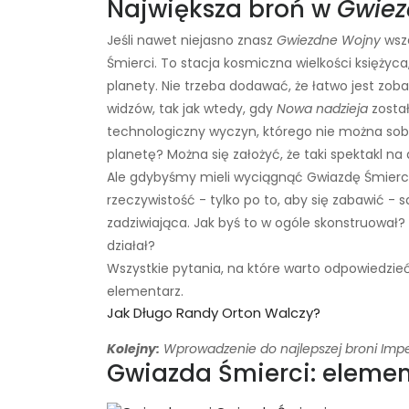
Największa broń w
Gwiez
Jeśli nawet niejasno znasz
Gwiezdne Wojny
wsze
Śmierci. To stacja kosmiczna wielkości księżyca
planety. Nie trzeba dodawać, że łatwo jest zoba
widzów, tak jak wtedy, gdy
Nowa nadzieja
zosta
technologiczny wyczyn, którego nie można sobi
planetę? Można się założyć, że taki spektakl na
Ale gdybyśmy mieli wyciągnąć Gwiazdę Śmierci z
rzeczywistość - tylko po to, aby się zabawić - s
zadziwiająca. Jak byś to w ogóle skonstruował? 
działał?
Wszystkie pytania, na które warto odpowiedzieć
elementarz.
Jak Długo Randy Orton Walczy?
Kolejny:
Wprowadzenie do najlepszej broni Imp
Gwiazda Śmierci: elemen