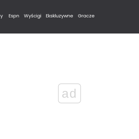
y
Espn
Wyścigi
Ekskluzywne
Gracze
ad