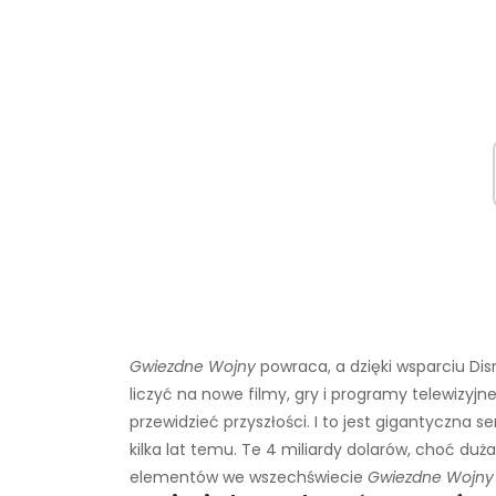
Gwiezdne Wojny
powraca, a dzięki wsparciu Di
liczyć na nowe filmy, gry i programy telewizyj
przewidzieć przyszłości. I to jest gigantyczna s
kilka lat temu. Te 4 miliardy dolarów, choć du
elementów we wszechświecie
Gwiezdne Wojny