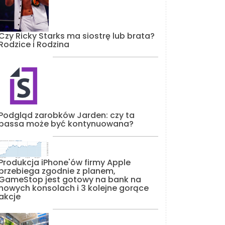
Czy Ricky Starks ma siostrę lub brata?
Rodzice i Rodzina
Podgląd zarobków Jarden: czy ta
passa może być kontynuowana?
Produkcja iPhone'ów firmy Apple
przebiega zgodnie z planem,
GameStop jest gotowy na bank na
nowych konsolach i 3 kolejne gorące
akcje