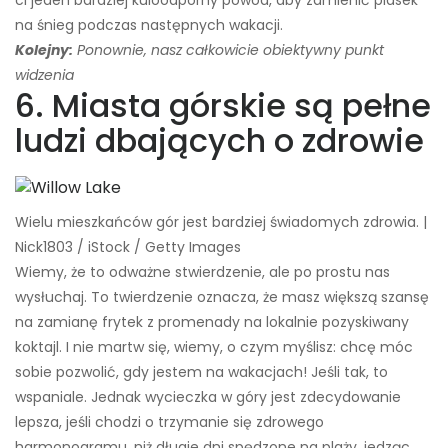
ci jeden bardziej kuloodporny powód, aby zamienić piasek
na śnieg podczas następnych wakacji.
Kolejny:
Ponownie, nasz całkowicie obiektywny punkt
widzenia
6. Miasta górskie są pełne
ludzi dbających o zdrowie
Wielu mieszkańców gór jest bardziej świadomych zdrowia. |
Nick1803 / iStock / Getty Images
Wiemy, że to odważne stwierdzenie, ale po prostu nas
wysłuchaj. To twierdzenie oznacza, że ​​masz większą szansę
na zamianę frytek z promenady na lokalnie pozyskiwany
koktajl. I nie martw się, wiemy, o czym myślisz: chcę móc
sobie pozwolić, gdy jestem na wakacjach! Jeśli tak, to
wspaniale. Jednak wycieczka w góry jest zdecydowanie
lepsza, jeśli chodzi o trzymanie się zdrowego
harmonogramu, niż długie dni spędzone na plaży, jedząc