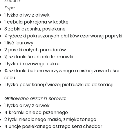
Składniki:
Zupa:
1 łyżka oliwy z oliwek
1 cebula pokrojona w kostkę
3 ząbki czosnku, posiekane
¼ łyżeczki pokruszonych płatków czerwonej papryki
1 liść laurowy
2 puszki całych pomidorów
½ szklanki śmietanki kremówki
1 łyżka brązowego cukru
¾ szklanki bulionu warzywnego o niskiej zawartości
sodu
1 łyżka posiekanej świeżej pietruszki do dekoracji
Grillowane Grzanki Serowe:
1 łyżka oliwy z oliwek
4 kromki chleba pszennego
2 łyżki niesolonego masła, zmiękczonego
4 uncje posiekanego ostrego sera cheddar