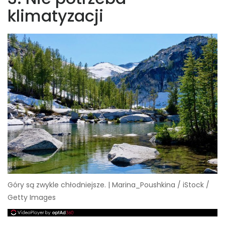
klimatyzacji
Góry są zwykle chłodniejsze. | Marina_Poushkina / iStock /
Getty Images