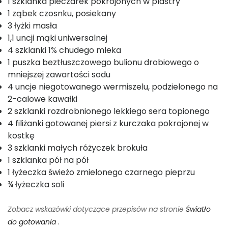
1 szklanka pieczarek pokrojonych w plastry
1 ząbek czosnku, posiekany
3 łyżki masła
1,1 uncji mąki uniwersalnej
4 szklanki 1% chudego mleka
1 puszka beztłuszczowego bulionu drobiowego o
mniejszej zawartości sodu
4 uncje niegotowanego wermiszelu, podzielonego na
2-calowe kawałki
2 szklanki rozdrobnionego lekkiego sera topionego
4 filiżanki gotowanej piersi z kurczaka pokrojonej w
kostkę
3 szklanki małych różyczek brokuła
1 szklanka pół na pół
1 łyżeczka świeżo zmielonego czarnego pieprzu
¾ łyżeczka soli
Zobacz wskazówki dotyczące przepisów na stronie
Światło
do gotowania
.