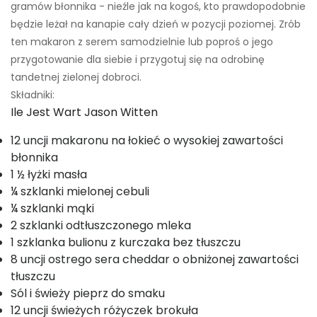
gramów błonnika - nieźle jak na kogoś, kto prawdopodobnie
będzie leżał na kanapie cały dzień w pozycji poziomej. Zrób
ten makaron z serem samodzielnie lub poproś o jego
przygotowanie dla siebie i przygotuj się na odrobinę
tandetnej zielonej dobroci.
Składniki:
Ile Jest Wart Jason Witten
12 uncji makaronu na łokieć o wysokiej zawartości
błonnika
1 ½ łyżki masła
¼ szklanki mielonej cebuli
¼ szklanki mąki
2 szklanki odtłuszczonego mleka
1 szklanka bulionu z kurczaka bez tłuszczu
8 uncji ostrego sera cheddar o obniżonej zawartości
tłuszczu
Sól i świeży pieprz do smaku
12 uncji świeżych różyczek brokuła