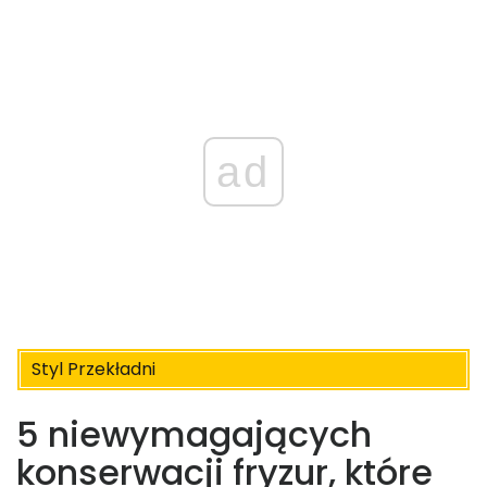
ad
Styl Przekładni
5 niewymagających
konserwacji fryzur, które