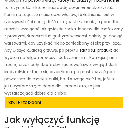
włosach, to
pozostawiając włosy na dłuższym boku i luźne
to „czynność, z której naprawdę powinieneś skorzystać.
Pomimo tego, że masz dużo włosów, rozluźnienie jest w
rzeczywistości opcją dość niską w utrzymaniu, a ponadto
możesz wyglądać jak gwiazda rocka. Idealny dla mężczyzny
z prostymi, średnimi lub grubymi włosami, należy go pociąć
warstwami, aby uzyskać nieco zaniedbany efekt przy łóżku.
Aby ułożyć kudłatą grzywę, po prostu
zastosuj produkt
do
wyboru na wilgotne włosy i potrząśnij nimi. Potrząśnij nim
trochę przez cały dzień, aby zachować swój wygląd. Jeśli
kiedykolwiek stanie się przeszkodą, po prostu wrzuć go z
powrotem do męskiej bułki, bo dlaczego nie? Hej, jeśli to
jest wystarczająco dobre dla Jareda Leto, to jest
wystarczająco dobre dla ciebie.
Styl Przekładni
Jak wyłączyć funkcję