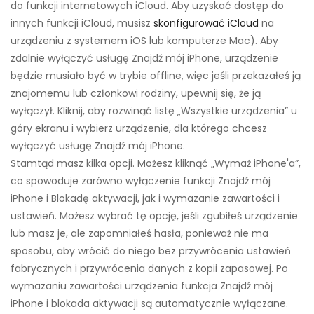
do funkcji internetowych iCloud. Aby uzyskać dostęp do
innych funkcji iCloud, musisz
skonfigurować iCloud
na
urządzeniu z systemem iOS lub komputerze Mac). Aby
zdalnie wyłączyć usługę Znajdź mój iPhone, urządzenie
będzie musiało być w trybie offline, więc jeśli przekazałeś ją
znajomemu lub członkowi rodziny, upewnij się, że ją
wyłączył. Kliknij, aby rozwinąć listę „Wszystkie urządzenia” u
góry ekranu i wybierz urządzenie, dla którego chcesz
wyłączyć usługę Znajdź mój iPhone.
Stamtąd masz kilka opcji. Możesz kliknąć „Wymaż iPhone'a”,
co spowoduje zarówno wyłączenie funkcji Znajdź mój
iPhone i Blokadę aktywacji, jak i wymazanie zawartości i
ustawień. Możesz wybrać tę opcję, jeśli zgubiłeś urządzenie
lub masz je, ale zapomniałeś hasła, ponieważ nie ma
sposobu, aby wrócić do niego bez przywrócenia ustawień
fabrycznych i przywrócenia danych z kopii zapasowej. Po
wymazaniu zawartości urządzenia funkcja Znajdź mój
iPhone i blokada aktywacji są automatycznie wyłączane.