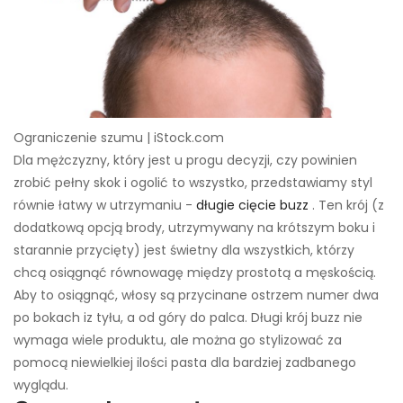
Ograniczenie szumu | iStock.com
Dla mężczyzny, który jest u progu decyzji, czy powinien
zrobić pełny skok i ogolić to wszystko, przedstawiamy styl
równie łatwy w utrzymaniu -
długie cięcie buzz
. Ten krój (z
dodatkową opcją brody, utrzymywany na krótszym boku i
starannie przycięty) jest świetny dla wszystkich, którzy
chcą osiągnąć równowagę między prostotą a męskością.
Aby to osiągnąć, włosy są przycinane ostrzem numer dwa
po bokach iz tyłu, a od góry do palca. Długi krój buzz nie
wymaga wiele produktu, ale można go stylizować za
pomocą niewielkiej ilości pasta dla bardziej zadbanego
wyglądu.