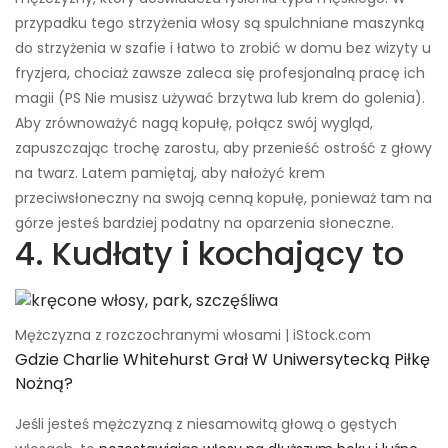
przypadku tego strzyżenia włosy są spulchniane maszynką
do strzyżenia w szafie i łatwo to zrobić w domu bez wizyty u
fryzjera, chociaż zawsze zaleca się profesjonalną pracę ich
magii (PS Nie musisz używać brzytwa lub krem ​​do golenia).
Aby zrównoważyć nagą kopułę, połącz swój wygląd,
zapuszczając trochę zarostu, aby przenieść ostrość z głowy
na twarz. Latem pamiętaj, aby nałożyć krem ​​
przeciwsłoneczny na swoją cenną kopułę, ponieważ tam na
górze jesteś bardziej podatny na oparzenia słoneczne.
4. Kudłaty i kochający to
Mężczyzna z rozczochranymi włosami | iStock.com
Gdzie Charlie Whitehurst Grał W Uniwersytecką Piłkę
Nożną?
Jeśli jesteś mężczyzną z niesamowitą głową o gęstych