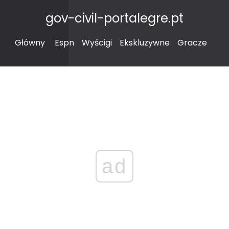
gov-civil-portalegre.pt
Główny
Espn
Wyścigi
Ekskluzywne
Gracze
ad