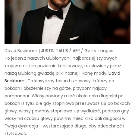
David Beckham | JUSTIN TALLIS / AFP / Getty Images
To jeden z naszych ulubionych i najbardziej stylowych
krojów o niskim poziomie konserwacji, rozsławiony przez
naszą ulubioną gwiazdę piłki nożnej i ikonę mody,
David
Beckham
. To klasyczny fason biznesowy, krótszy po
bokach i obszerniejszy na górze, przypominający
pompadour. Włosy powinny mieć około cala długości po
bokach iz tyłu, ale gdy stopniowo przesuwasz się po bokach
głowy, włosy powinny stopniowo się wydłużać, podczas gdy
włosy na czubku głowy powinny mieć kilka cali długości w
Twoja dyskrecja - wystarczająco długo, aby odepchnąć i
stylizować.