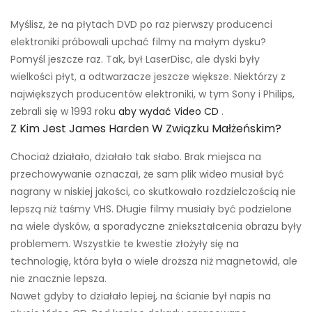
Myślisz, że na płytach DVD po raz pierwszy producenci
elektroniki próbowali upchać filmy na małym dysku?
Pomyśl jeszcze raz. Tak, był LaserDisc, ale dyski były
wielkości płyt, a odtwarzacze jeszcze większe. Niektórzy z
największych producentów elektroniki, w tym Sony i Philips,
zebrali się w 1993 roku
aby wydać Video CD
.
Z Kim Jest James Harden W Związku Małżeńskim?
Chociaż działało, działało tak słabo. Brak miejsca na
przechowywanie oznaczał, że sam plik wideo musiał być
nagrany w niskiej jakości, co skutkowało rozdzielczością nie
lepszą niż taśmy VHS. Długie filmy musiały być podzielone
na wiele dysków, a sporadyczne zniekształcenia obrazu były
problemem. Wszystkie te kwestie złożyły się na
technologię, która była o wiele droższa niż magnetowid, ale
nie znacznie lepsza.
Nawet gdyby to działało lepiej, na ścianie był napis na