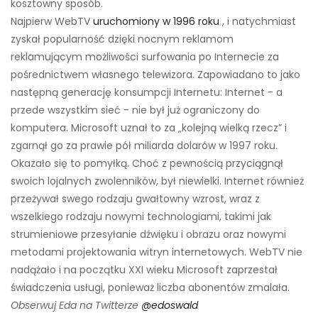
kosztowny sposób.
Najpierw WebTV
uruchomiony w 1996 roku
, i natychmiast
zyskał popularność dzięki nocnym reklamom
reklamującym możliwości surfowania po Internecie za
pośrednictwem własnego telewizora. Zapowiadano to jako
następną generację konsumpcji Internetu: Internet - a
przede wszystkim sieć - nie był już ograniczony do
komputera. Microsoft uznał to za „kolejną wielką rzecz” i
zgarnął go za prawie pół miliarda dolarów w 1997 roku.
Okazało się to pomyłką. Choć z pewnością przyciągnął
swoich lojalnych zwolenników, był niewielki. Internet również
przeżywał swego rodzaju gwałtowny wzrost, wraz z
wszelkiego rodzaju nowymi technologiami, takimi jak
strumieniowe przesyłanie dźwięku i obrazu oraz nowymi
metodami projektowania witryn internetowych. WebTV nie
nadążało i na początku XXI wieku Microsoft zaprzestał
świadczenia usługi, ponieważ liczba abonentów zmalała.
Obserwuj Eda na Twitterze
@edoswald