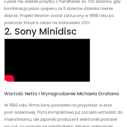
Ludzie nie widzieli pożytku z handhelda za 700 dolarów, gdy
kombinacja pióra i papieru za 5 dolarów działała równie
dobrze. Projekt Newton został zarzucony w 1998 roku po
powrocie Steve'a Jobsa na stanowisko CEO.
2. Sony Minidisc
Wartość Netto I Wynagrodzenie Michaela Strahana
W 1992 roku firma Sony postawiła na przyszłość w erze
post-kasetowej. Płyta kompaktowa już zaczęła wchodzić do
mainstreamu, ale japoński producent elektroniki postawił
na coś, co nazywa się minidyskiem. Mówiąc najprościej,