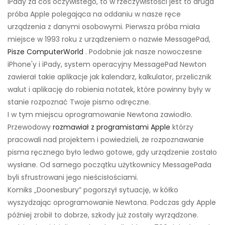
iPady za coś oczywistego, to w rzeczywistości jest to druga
próba Apple polegająca na oddaniu w nasze ręce
urządzenia z danymi osobowymi. Pierwsza próba miała
miejsce w 1993 roku z urządzeniem o nazwie MessagePad,
Pisze ComputerWorld
. Podobnie jak nasze nowoczesne
iPhone'y i iPady, system operacyjny MessagePad Newton
zawierał takie aplikacje jak kalendarz, kalkulator, przelicznik
walut i aplikację do robienia notatek, które powinny były w
stanie rozpoznać Twoje pismo odręczne.
I w tym miejscu oprogramowanie Newtona zawiodło.
Przewodowy
rozmawiał z programistami Apple
którzy
pracowali nad projektem i powiedzieli, że rozpoznawanie
pisma ręcznego było ledwo gotowe, gdy urządzenie zostało
wysłane. Od samego początku użytkownicy MessagePada
byli sfrustrowani jego nieścisłościami.
Komiks „Doonesbury” pogorszył sytuację, w kółko
wyszydzając oprogramowanie Newtona. Podczas gdy Apple
później zrobił to dobrze, szkody już zostały wyrządzone.