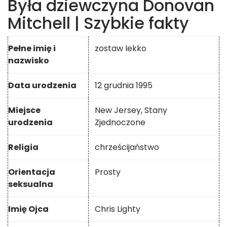
Była dziewczyna Donovan
Mitchell | Szybkie fakty
Pełne imię i
zostaw lekko
nazwisko
Data urodzenia
12 grudnia 1995
Miejsce
New Jersey, Stany
urodzenia
Zjednoczone
Religia
chrześcijaństwo
Orientacja
Prosty
seksualna
Imię Ojca
Chris Lighty