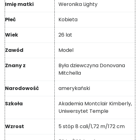
Imię matki
Weronika Lighty
Płeć
Kobieta
Wiek
26 lat
Zawód
Model
Znany z
Była dziewczyna Donovana
Mitchella
Narodowość
amerykański
Szkoła
Akademia Montclair Kimberly,
Uniwersytet Temple
Wzrost
5 stóp 8 cali/1,72 m/172 cm