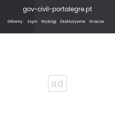
gov-civil-portalegre.pt
Główny
Espn
Wyścigi
Ekskluzywne
Gracze
ad