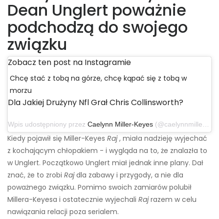
Dean Unglert poważnie
podchodzą do swojego
związku
Zobacz ten post na Instagramie
Chcę stać z tobą na górze, chcę kąpać się z tobą w
morzu
Dla Jakiej Drużyny Nfl Grał Chris Collinsworth?
Wpis udostępniony przez
Caelynn Miller-Keyes
(@caelynnmillerkeyes) 16 listopada 2019 o 13:28 czasu PST
Kiedy pojawił się Miller-Keyes
Raj
, miała nadzieję wyjechać
z kochającym chłopakiem - i wygląda na to, że znalazła to
w Unglert. Początkowo Unglert miał jednak inne plany. Dał
znać, że to zrobi
Raj
dla zabawy i przygody, a nie dla
poważnego związku. Pomimo swoich zamiarów polubił
Millera-Keyesa i ostatecznie wyjechali
Raj
razem w celu
nawiązania relacji poza serialem.