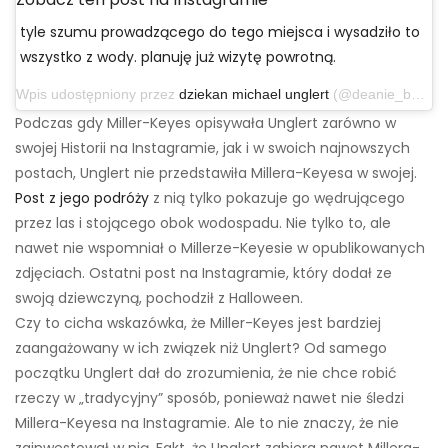
tyle szumu prowadzącego do tego miejsca i wysadziło to
wszystko z wody. planuję już wizytę powrotną.
Wpis udostępniony przez
dziekan michael unglert
(@deanie_babies) 16 listopada 2019 o 13:23 czasu PST
Podczas gdy Miller-Keyes opisywała Unglert zarówno w
swojej Historii na Instagramie, jak i w swoich najnowszych
postach, Unglert nie przedstawiła Millera-Keyesa w swojej.
Post z jego podróży
z nią tylko pokazuje go wędrującego
przez las i stojącego obok wodospadu. Nie tylko to, ale
nawet nie wspomniał o Millerze-Keyesie w opublikowanych
zdjęciach. Ostatni post na Instagramie, który dodał ze
swoją dziewczyną, pochodził z Halloween.
Czy to cicha wskazówka, że ​​Miller-Keyes jest bardziej
zaangażowany w ich związek niż Unglert? Od samego
początku Unglert dał do zrozumienia, że ​​nie chce robić
rzeczy w „tradycyjny” sposób, ponieważ nawet nie śledzi
Millera-Keyesa na Instagramie. Ale to nie znaczy, że nie