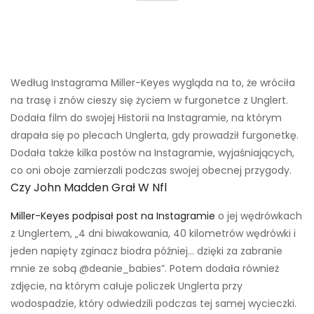
Według Instagrama Miller-Keyes wygląda na to, że wróciła
na trasę i znów cieszy się życiem w furgonetce z Unglert.
Dodała film do swojej Historii na Instagramie, na którym
drapała się po plecach Unglerta, gdy prowadził furgonetkę.
Dodała także kilka postów na Instagramie, wyjaśniających,
co oni oboje zamierzali podczas swojej obecnej przygody.
Czy John Madden Grał W Nfl
Miller-Keyes podpisał post na Instagramie
o jej wędrówkach
z Unglertem, „4 dni biwakowania, 40 kilometrów wędrówki i
jeden napięty zginacz biodra później… dzięki za zabranie
mnie ze sobą @deanie_babies”. Potem dodała również
zdjęcie, na którym całuje policzek Unglerta przy
wodospadzie, który odwiedzili podczas tej samej wycieczki.