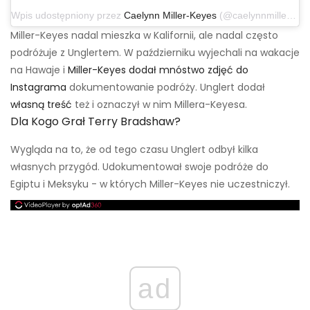
Wpis udostępniony przez
Caelynn Miller-Keyes
(@caelynnmillerkeyes) 15 listopada 2019 o 16:16 czasu PST
Miller-Keyes nadal mieszka w Kalifornii, ale nadal często
podróżuje z Unglertem. W październiku wyjechali na wakacje
na Hawaje i
Miller-Keyes dodał mnóstwo zdjęć do
Instagrama
dokumentowanie podróży. Unglert dodał
własną treść
też i oznaczył w nim Millera-Keyesa.
Dla Kogo Grał Terry Bradshaw?
Wygląda na to, że od tego czasu Unglert odbył kilka
własnych przygód. Udokumentował swoje podróże do
Egiptu i Meksyku - w których Miller-Keyes nie uczestniczył.
ad