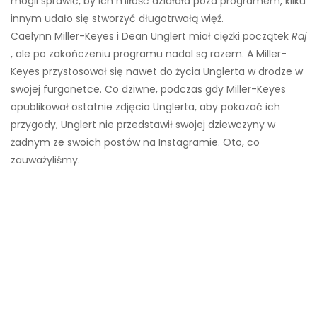
mogli sprawić, by ich miłość działała poza programem, kilku
innym udało się stworzyć długotrwałą więź.
Caelynn Miller-Keyes i Dean Unglert miał ciężki początek
Raj
, ale po zakończeniu programu nadal są razem. A Miller-
Keyes przystosował się nawet do życia Unglerta w drodze w
swojej furgonetce. Co dziwne, podczas gdy Miller-Keyes
opublikował ostatnie zdjęcia Unglerta, aby pokazać ich
przygody, Unglert nie przedstawił swojej dziewczyny w
żadnym ze swoich postów na Instagramie. Oto, co
zauważyliśmy.