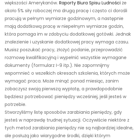
większości Amerykanów.
Raporty Biura Spisu Ludności
że
około 5% siły roboczej ma drugą pracę i często ci dorośli
pracują w pełnym wymiarze godzinowym, a następnie
mają dodatkową pracę w niepełnym wymiarze godzin,
która pomaga im w zdobyciu dodatkowej gotówki. Jednak
znalezienie i uzyskanie dodatkowej pracy wymaga czasu.
Musisz poszukać pracy, złożyć podanie, przeprowadzić
rozmowę kwalifikacyjną i wypełnić wszystkie wymagane
dokumenty (formularz I-9 itp.). Nie zapomnijmy
wspomnieć o wszelkich okresach szkolenia, których może
wymagać praca. Może minąć ponad miesiąc, zanim
zobaczysz swoją pierwszą wypłatę, a prawdopodobnie
będziesz potrzebować pieniędzy wcześniej, jeśli jesteś w
potrzebie.
Stworzyliśmy listę sposobów zarabiania pieniędzy, gdy
jesteś w naprawdę trudnej sytuacji. Oczywiście niektóre z
tych metod zarabiania pieniędzy nie są najbardziej idealne,
ale posłużą jako wiarygodne środki, dzięki którym