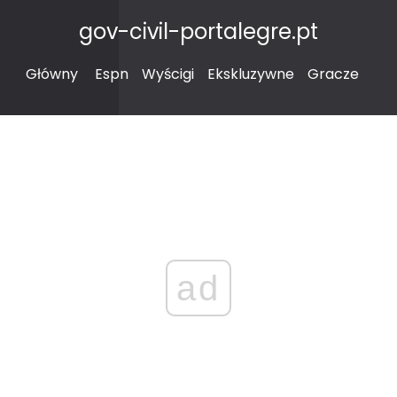
gov-civil-portalegre.pt
Główny
Espn
Wyścigi
Ekskluzywne
Gracze
ad