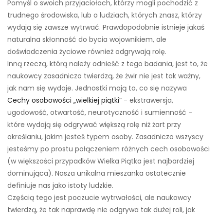
Pomyśl o swoich przyjaciołach, którzy mogli pochodzić z
trudnego środowiska, lub o ludziach, których znasz, którzy
wydają się zawsze wytrwać. Prawdopodobnie istnieje jakaś
naturalna skłonność do bycia wojownikiem, ale
doświadczenia życiowe również odgrywają rolę.
Inną rzeczą, którą należy odnieść z tego badania, jest to, że
naukowcy zasadniczo twierdzą, że żwir nie jest tak ważny,
jak nam się wydaje. Jednostki mają to, co się nazywa
Cechy osobowości „wielkiej piątki”
- ekstrawersja,
ugodowość, otwartość, neurotyczność i sumienność -
które wydają się odgrywać większą rolę niż żart przy
określaniu, jakim jesteś typem osoby. Zasadniczo wszyscy
jesteśmy po prostu połączeniem różnych cech osobowości
(w większości przypadków Wielka Piątka jest najbardziej
dominująca). Nasza unikalna mieszanka ostatecznie
definiuje nas jako istoty ludzkie.
Częścią tego jest poczucie wytrwałości, ale naukowcy
twierdzą, że tak naprawdę nie odgrywa tak dużej roli, jak