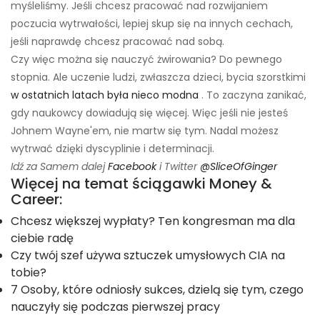
myśleliśmy. Jeśli chcesz pracować nad rozwijaniem
poczucia wytrwałości, lepiej skup się na innych cechach,
jeśli naprawdę chcesz pracować nad sobą.
Czy więc można się nauczyć żwirowania? Do pewnego
stopnia. Ale uczenie ludzi, zwłaszcza dzieci, bycia szorstkimi
w ostatnich latach była nieco modna
. To zaczyna zanikać,
gdy naukowcy dowiadują się więcej. Więc jeśli nie jesteś
Johnem Wayne'em, nie martw się tym. Nadal możesz
wytrwać dzięki dyscyplinie i determinacji.
Idź za Samem dalej
Facebook
i Twitter
@SliceOfGinger
Więcej na temat ściągawki Money &
Career:
Chcesz większej wypłaty? Ten kongresman ma dla
ciebie radę
Czy twój szef używa sztuczek umysłowych CIA na
tobie?
7 Osoby, które odniosły sukces, dzielą się tym, czego
nauczyły się podczas pierwszej pracy