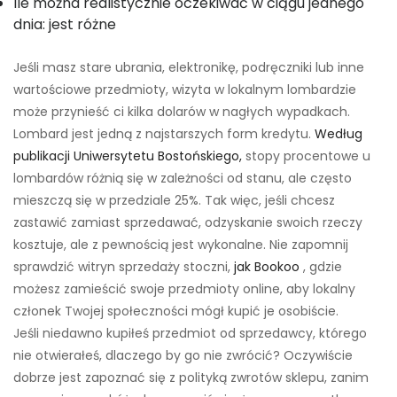
Ile można realistycznie oczekiwać w ciągu jednego
dnia: jest różne
Jeśli masz stare ubrania, elektronikę, podręczniki lub inne
wartościowe przedmioty, wizyta w lokalnym lombardzie
może przynieść ci kilka dolarów w nagłych wypadkach.
Lombard jest jedną z najstarszych form kredytu.
Według
publikacji Uniwersytetu Bostońskiego,
stopy procentowe u
lombardów różnią się w zależności od stanu, ale często
mieszczą się w przedziale 25%. Tak więc, jeśli chcesz
zastawić zamiast sprzedawać, odzyskanie swoich rzeczy
kosztuje, ale z pewnością jest wykonalne. Nie zapomnij
sprawdzić witryn sprzedaży stoczni,
jak Bookoo
, gdzie
możesz zamieścić swoje przedmioty online, aby lokalny
członek Twojej społeczności mógł kupić je osobiście.
Jeśli niedawno kupiłeś przedmiot od sprzedawcy, którego
nie otwierałeś, dlaczego by go nie zwrócić? Oczywiście
dobrze jest zapoznać się z polityką zwrotów sklepu, zanim