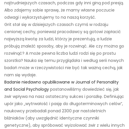
najtrudniejszych czasach, podczas gdy inni giną pod presją.
Albo zdajemy sobie sprawę, że mamy własne poczucie
odwagi i wykorzystujemy to na naszą korzyść.
Grit stał się w dzisiejszych czasach czymś w rodzaju
cenionej cechy, ponieważ pracodawcy są gotowi zapłacić
najwyższą kwotę za ludzi, którzy je prezentują, a ludzie
próbują znaleźć sposoby, aby je rozwinąć. Ale czy można go
rozwinąć? A może pewna liczba ludzi rodzi się po prostu
szorstka? Nauka się temu przyglądała i według serii nowych
badań może w rzeczywistości nie być tak ważną cechą, jak
nam się wydaje.
Badanie niedawno opublikowane w Journal of Personality
and Social Psychology
postanowiliśmy dowiedzieć się, jak
żwir wpływa na nasz ostateczny sukces i porażkę. Definiując
upór jako „wytrwałość i pasję do długoterminowych celów”,
naukowcy przebadali ponad 2300 par nastoletnich
bliźniaków (aby uwzględnić identyczne czynniki
genetyczne), aby spróbować wyizolować żwir z wielu innych