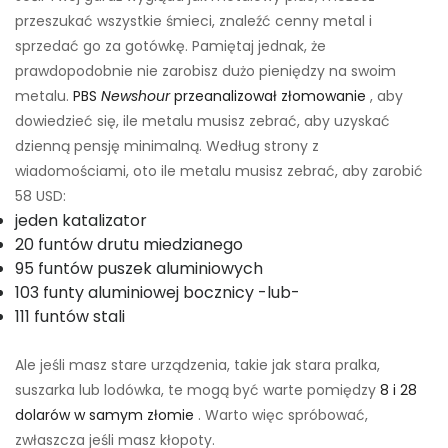
przeszukać wszystkie śmieci, znaleźć cenny metal i
sprzedać go za gotówkę. Pamiętaj jednak, że
prawdopodobnie nie zarobisz dużo pieniędzy na swoim
metalu.
PBS
Newshour
przeanalizował złomowanie
, aby
dowiedzieć się, ile metalu musisz zebrać, aby uzyskać
dzienną pensję minimalną. Według strony z
wiadomościami, oto ile metalu musisz zebrać, aby zarobić
58 USD:
jeden katalizator
20 funtów drutu miedzianego
95 funtów puszek aluminiowych
103 funty aluminiowej bocznicy -lub-
111 funtów stali
Ale jeśli masz stare urządzenia, takie jak stara pralka,
suszarka lub lodówka, te mogą być warte pomiędzy
8 i 28
dolarów w samym złomie
. Warto więc spróbować,
zwłaszcza jeśli masz kłopoty.