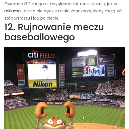
Pokemon GO
mogą nie wyglądać tak realistycznie, jak w
reklama
, ale to nie będzie miało znaczenia, kiedy mają 40
stóp wzrostu i idą po ciebie.
12. Rujnowanie meczu
baseballowego