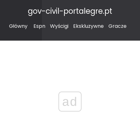
gov-civil-portalegre.pt
Główny
Espn
Wyścigi
Ekskluzywne
Gracze
ad